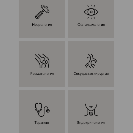
Неврология
Офтальмология
Ревматология
Сосудистая хирургия
Терапевт
Эндокринология