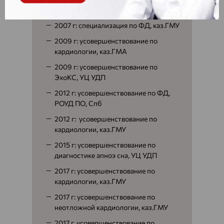
кардиологии, МАПО, Спб
2007 г: специализация по ФД, каз.ГМУ
2009 г: усовершенствование по
кардиологии, каз.ГМА
2009 г: усовершенствование по
ЭхоКС, УЦ УДП
2012 г: усовершенствование по ФД,
РОУД ПО, Спб
2012 г: усовершенствование по
кардиологии, каз.ГМУ
2015 г: усовершенствование по
диагностике апноэ сна, УЦ УДП
2017 г: усовершенствование по
кардиологии, каз.ГМУ
2017 г: усовершенствование по
неотложной кардиологии, каз.ГМУ
2017 г. усовершенствование по