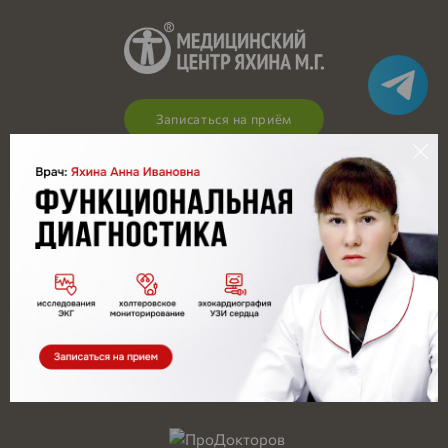
Записаться на приём
8 (8552) 358-358
8 (8552) 753-307
8-902-718-00-03
8-902-718-03-00
Заказать обратный звонок
Набережные Челны,
Новый город, пр. Мира, 6а,
ост. Медгородок, 9/42