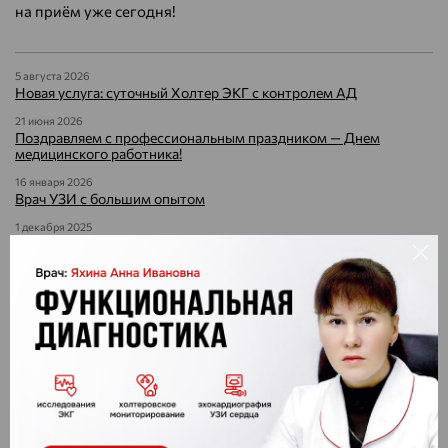
на приём уже сегодня!
5 августа 2026
Новая услуга: суточный Холтер ЭКГ с контролем АД
21 июня 2026
Поздравляем с профессиональным праздником — Днем
медицинского работника!
16 января 2026
Врач УЗИ с большим опытом
1 декабря 2025
Поздравляем с Днем невролога!
28 ноября 2025
Остеопороз: болезнь, о которой нельзя молчать
14 ноября 2025
14 ноября — День эндокринолога: праздник тех, кто помогает
сохранять здоровье на долгие годы
13 ноября 2025
День офтальмолога - праздник тех, кто помогает видеть мир во
всей его красе!
29 октября 2025