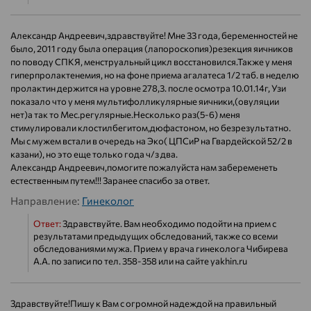
Александр Андреевич,здравствуйте! Мне 33 года, беременностей не
было, 2011 году была операция (лапороскопия)резекция яичников
по поводу СПКЯ, менструальный цикл восстановился.Также у меня
гиперпролактенемия, но на фоне приема агалатеса 1/2 таб. в неделю
пролактин держится на уровне 278,3. после осмотра 10.01.14г, Узи
показало что у меня мультифолликулярные яичники,(овуляции
нет)а так то Мес.регулярные.Несколько раз(5-6) меня
стимулировали клостилбегитом,дюфастоном, но безрезультатно.
Мы с мужем встали в очередь на Эко( ЦПСиР на Гвардейской 52/2 в
казани), но это еще только года ч/з два.
Александр Андреевич,помогите пожалуйста нам забеременеть
естественным путем!!! Заранее спасибо за ответ.
Направление:
Гинеколог
Ответ:
Здравствуйте. Вам необходимо подойти на прием с
результатами предыдущих обследований, также со всеми
обследованиями мужа. Прием у врача гинеколога Чибирева
А.А. по записи по тел. 358-358 или на сайте yakhin.ru
Здравствуйте!Пишу к Вам с огромной надеждой на правильный