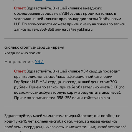
Ответ:
Здравствуйте. В нашей клинике выездного
обследования сердца нет. УЗИ сердца продится только в
условиях нашей клиники врачом кардиологом Горбуновым
Н.Е. По возможности можете прийти к нему на прием по записи.
Запись по тел. 358-358 или на сайте yakhin.ru
сколько стоит узи сердца и время
когда можно пройти
Направление:
УЗИ
Ответ:
Здравствуйте. В нашей клинке УЗИ сердца проводит
врач кардиолог высшей квалификационной категории
Горбунов Н.Е. УЗИ сердца на сегодняшний день стоит 700
рублей. Прием по записи, при себе обязательно иметь ЭКГ (по
возможности амбулаторную карту и результаты анализов).
Прием по записи по тел. 358-358 или на сайте yakhin.ru
Здравствуйте, у моей мамы ревматоидный артрит, она вообще не
ходит уже 15 лет, колени не сгибаются, месяца 2 назад начались
проблемы с сердцем, ничего есть не может, тошнит, на таблетках всё