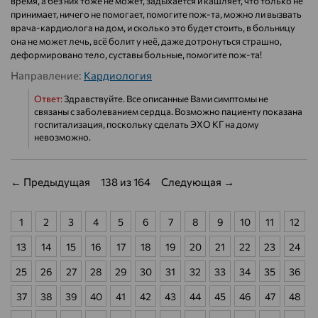
время, а без них тоже не может, задыхается и кашляет, что только не
принимает, ничего не помогает, помогите пож-та, можно ли вызвать
врача-кардиолога на дом, и сколько это будет стоить, в больницу
она не может лечь, всё болит у неё, даже дотронуться страшно,
деформировано тело, суставы больные, помогите пож-та!
Направление:
Кардиология
Ответ:
Здравствуйте. Все описанные Вами симптомы не
связаны с заболеванием сердца. Возможно пациенту показана
госпитализация, поскольку сделать ЭХО КГ на дому
невозможно.
← Предыдущая
138 из 164
Следующая →
1
2
3
4
5
6
7
8
9
10
11
12
13
14
15
16
17
18
19
20
21
22
23
24
25
26
27
28
29
30
31
32
33
34
35
36
37
38
39
40
41
42
43
44
45
46
47
48