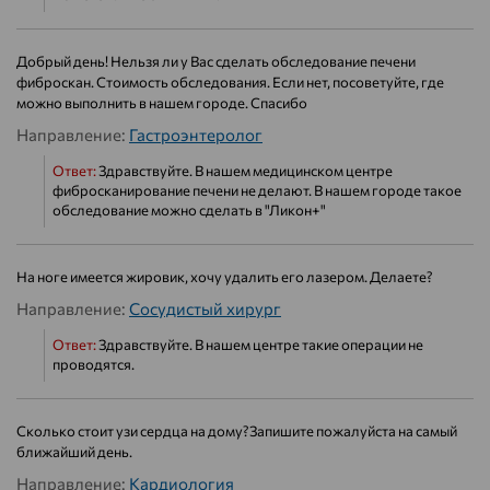
Добрый день! Нельзя ли у Вас сделать обследование печени
фиброскан. Стоимость обследования. Если нет, посоветуйте, где
можно выполнить в нашем городе. Спасибо
Направление:
Гастроэнтеролог
Ответ:
Здравствуйте. В нашем медицинском центре
фибросканирование печени не делают. В нашем городе такое
обследование можно сделать в "Ликон+"
На ноге имеется жировик, хочу удалить его лазером. Делаете?
Направление:
Сосудистый хирург
Ответ:
Здравствуйте. В нашем центре такие операции не
проводятся.
Сколько стоит узи сердца на дому?Запишите пожалуйста на самый
ближайший день.
Направление:
Кардиология