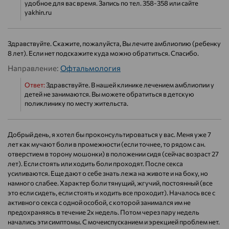
удобное для вас время. Запись по тел. 358-358 или сайте
yakhin.ru
Здравствуйте. Скажите, пожалуйста, Вы лечите амблиопию (ребенку
8 лет). Если нет подскажите куда можно обратиться. Спасибо.
Направление:
Офтальмология
Ответ:
Здравствуйте. В нашей клинике лечением амблиопии у
детей не занимаются. Вы можете обратиться в детскую
поликлинику по месту жительста.
Добрый день, я хотел бы проконсультироваться у вас. Меня уже 7
лет как мучают боли в промежности (если точнее, то рядом с ан.
отверстием в торону мошонки) в положении сидя (сейчас возраст 27
лет). Если стоять или ходить боли проходят. После секса
усиливаются. Еще дают о себе знать лежа на животе и на боку, но
намного слабее. Характер боли тянущий, жгучий, постоянный (все
это если сидеть, если стоять и ходить все проходит). Началось все с
активного секса с одной особой, с которой занимался им не
предохраняясь в течение 2х недель. Потом через пару недель
начались эти симптомы. С мочеиспусканием и эрекцией проблем нет.