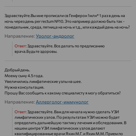
Здравствуйте.Вы мне прописали св Генферон 1млн* 1 раз в день на
ночь через день per rectum №10. Это например должно быть так -
понедельник, среда, пятница на ночь и т.д., или каждый день на ночь?
Направление:
Уролог-андролог
Ответ:
Здравствуйте. Все делать по предписанию
врача.Будьте здоровы.
Добрый день.
Моему сыну 4.5 года.
Увеличились лимфатические узлы на шее.
Нужна консультация.
Прошу Вас сообщить к какому специалисту я могу обратиться?
Направление:
Аллерголог-иммунолог
Ответ:
Здравствуйте. Вам для начала нужно сделать УЗИ
лимфатических узлов. По результатам УЗИ можно будет
определить дальнейшую тактику лечения и обследования. В
нашем центре УЗИ лимфатических узлов делают
квалифицированные врачи Яхин М.Г. и Яхин М.М. Прием по