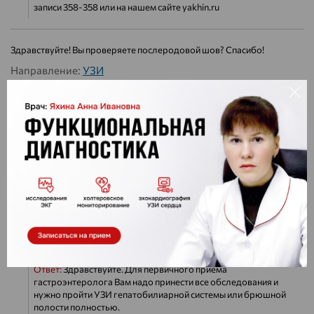
записи 358-358 или на нашем сайте yakhin.ru
Здравствуйте! Вы проверяете послеродовой шов? Спасибо!
Направление:
УЗИ
Ответ:
Здравствуйте. По вашему вопросу не совсем понятно
где у вас наложены швы. Если у вас было кесарево сечение,в
нашем центре швы можно посмотреть на УЗИ. В другом
случае Вам нужно на прием к нашим гинекологам. Прием по
записи по тел. 358-358 или на сайте МКДЦ ЯХИНА М.Г. -
yakhin.ru
Здравствуйте!У меня на руках липидограмма, АЛТ,
АСТ,фибросканирование.Какие еще необходимы обследования для
первичного приема доктора.Спасибо
Направление:
Гастроэнтеролог
Ответ:
Здравствуйте. Для первичного приема
гастроэнтеролога Вам надо принести все обследования и
нужно пройти УЗИ гепатобилиарной системы или брюшной
полости полностью.