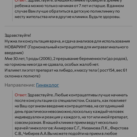
Ответ:
Здравствуйте. В нашей клинике проверить зрение у
ребенка можно только начиная от 7 лет и старше. В данном
случае Вам лучше обратиться в детскую поликлинику по
месту жительства или в другие клиники. Будьте здоровы.
Здравствуйте!
Нужна ли консультация врача, и сдача анализов для использования
НОВАРИНГ (Гормональный контрацептив для интравагинального
введения)
Мне 30 лет, 1 роды (2006), 2 прерывание беременности (до родов),
на гормоны никогда не сдавала, особых жалоб нет.
И влияет ли этот препарат на либидо, и массу тела ( рост154, вес 61
склонна к полноте)
Направление:
Гинеколог
Ответ:
Здравствуйте. Любые контрацептивы лучше начинать
после консультации со специалистом. Сказать, как повлияет
на Ваш организм введение контрацептива, на сегодняшний
день практически невозможно,поскольку каждый человек
индивидуален и реакция у каждого, на тот или иной препарат,
совсем разная. В нашей клинике прием ведут несколько
врачей гинекологов: Ахмерова С.Г., Низамова Л.К., Фирстова
С.В., Чибирев А.А.Вы можете подойти на прием в любое