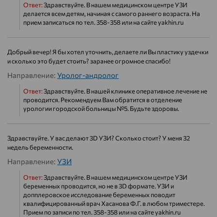
Ответ:
Здравствуйте. В нашем медицинском центре УЗИ
делается всем детям, начиная с самого раннего возраста. На
прием записаться по тел. 358-358 или на сайте yakhin.ru
Добрый вечер! Я бы хотел уточнить, делаете ли Вы пластику уздечки
и сколько это будет стоить? заранее огромное спасибо!
Направление:
Уролог-андролог
Ответ:
Здравствуйте. В нашей клинике оперативное лечение не
проводится. Рекомендуем Вам обратится в отделение
урологии городской больницы №5. Будьте здоровы.
Здравствуйте. У вас делают 3D УЗИ? Сколько стоит? У меня 32
недель беременности.
Направление:
УЗИ
Ответ:
Здравствуйте. В нашем медицинском центре УЗИ
беременных проводится, но не в 3D формате. УЗИ и
допплеровское исследование беременных поводит
квалифицированный врач Хасанова Ф.Г. в любом триместере.
Прием по записи по тел. 358-358 или на сайте yakhin.ru