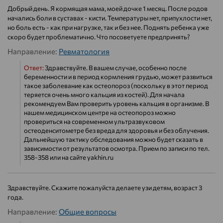
Добрый день. Я кормящая мама, моей дочке 1 месяц. После родов
начались боли в суставах - кисти. Температуры нет, припухлости нет,
но боль есть - как при нагрузке, так и без нее. Поднять ребенка уже
скоро будет проблематично. Что посоветуете предпринять?
Направление:
Ревматология
Ответ:
Здравствуйте. В вашем случае, особенно после
беременности и в период кормления грудью, может развиться
такое заболевание как остеопороз (поскольку в этот период
теряется очень много кальция из костей). Для начала
рекомендуем Вам проверить уровень кальция в организме. В
нашем медицинском центре на остеопороз можно
провериться на современном ультразвуковом
остеоденситометре без вреда для здоровья и без облучения.
Дальнейшую тактику обследования можно будет сказать в
зависимости от результатов осмотра. Прием по записи по тел.
358-358 или на сайте yakhin.ru
Здравствуйте. Скажите пожалуйста делаете узи детям, возраст 3
года.
Направление:
Общие вопросы