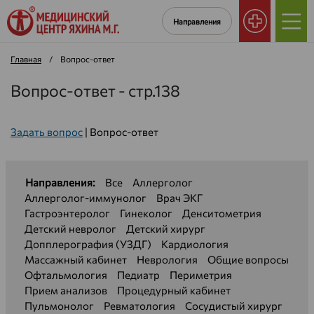
Направления
Главная
/
Вопрос-ответ
Вопрос-ответ - стр.138
Задать вопрос
|
Вопрос-ответ
Направления:
Все
Аллерголог
Аллерголог-иммунолог
Врач ЭКГ
Гастроэнтеролог
Гинеколог
Денситометрия
Детский невролог
Детский хирург
Допплерография (УЗДГ)
Кардиология
Массажный кабинет
Неврология
Общие вопросы
Офтальмология
Педиатр
Периметрия
Прием анализов
Процедурный кабинет
Пульмонолог
Ревматология
Сосудистый хирург