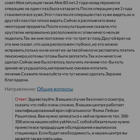
совет.Моя ситуация такая.Мне 80 лет.2 года назад перенесла
операцию на один глаз,была катаракта.После операции уже 2 года
становится все хуже.Этот глаз после операции стал хуже видеть,но и
другой глаз стал плохо видеть.Сейчас я расплывчато вижу
некоторые предметы.После консультации мне сказали.что
хрусталик неправильно расположиля и с этим ничего нельзя
поделать.Так же мне постоянно что-то трет в глазу.Другой врач на
это мне сказал ,что шов расположен глубоко ,но это можно
исправить,только он не хочет из-зи такой мелочи заставлять платить
пенсионера,хотя мы готовы были заплатить.Так и он ничего не
сделал.Сейчас мне бы хотелось получить лечение что-бы хоть
зрение не ухудшалось,материально сможем оплатить
лечение.Скажите пожалуйста что тут можно сделать.Заранее
благодарна.
Направление:
Общие вопросы
Ответ:
Здравствуйте. В вашем случае без очного осмотра,
сказать что либо очень сложно. В нашем центре работает
квалифицированный врач офтальмолог Яхина Лейсан
Рашитовна. Вам нужно записаться к ней на прием по тел. 358-
358 или на нашем сайте yakhin.ru С собой обязательно нужно
принести все предыдущие обследования и выписки из
стационара. Если будет необходимость, в нашем центре вы
можете также снять швы.