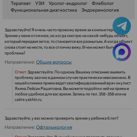
Терапевт
УЗИ
Уролог-андролог
Флеболог
Функциональная диагностика
Эндокринология
Здравствуйте! Я очень часто провожу время за компьютером.
Зрение у меня отличное, но когда смотрю на какой-нибудь объект,
который передвигается, то становится все размытым. А когда объект
снова стоит на месте, то все отлично вижу. В чем может быть
проблема?
Направление:
Общие вопросы
Ответ:
Здравствуйте. По одному Вашему описанию выявить
проблему заочно в данном случае практически невозможно. В
нашей клинике прием ведет квалифицированный врач окулист
Яхина Лейсан Рашитовна. Вы можете подойти к ней на прием в
любое удобное для вас время. Запись по тел. 358-358 или на
сайте yakhin.ru
Здравствуйте, у вас можно проверить зрение у ребенка 6 лет?
Направление:
Офтальмология