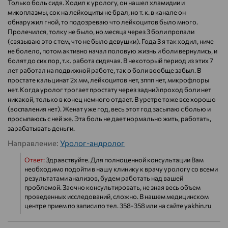
Только боль сидя. Ходил к урологу, он нашел хламидии и
микоплазмы, сок на лейкоциты не брал, но т. к. в канале он
обнаружил гной, то подозреваю что лейкоцитов было много.
Пролечился, толку не было, но месяца через 3 боли пропали
(связываю это с тем, что не было девушки). Года 3 я так ходил, ниче
не болело, потом активно начал половую жизнь и боли вернулись, и
болят до сих пор, т.к. работа сидячая. В некоторый период из этих 7
лет работал на подвижной работе, так о боли вообще забыл. В
простате кальцинат 2х мм, лейкоцитов нет, зппп нет, микрофлоры
нет. Когда уролог трогает простату через задний проход боли нет
никакой, только в конец немного отдает. В уретре тоже все хорошо
(воспаления нет). Женат уже год, весь этот год засыпаю с болью и
просыпаюсь с ней же. Эта боль не дает нормально жить, работать,
зарабатывать деньги.
Направление:
Уролог-андролог
Ответ:
Здравствуйте. Для полноценной консультации Вам
необходимо подойти в нашу клинику к врачу урологу со всеми
результатами анализов, будем работать над вашей
проблемой. Заочно консультировать, не зная весь объем
проведенных исследований, сложно. В нашем медицинском
центре прием по записи по тел. 358-358 или на сайте yakhin.ru