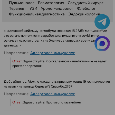
Пульмонолог
Ревматология
Сосудистый хирург
Терапевт
УЗИ
Уролог-андролог
Флеболог
Функциональная диагностика
Эндокринология
анализ на общий иммуноглобулин показал 15,2 МЕ/ мл--может ли
это означать что у меня выработался иммунитет к covid ,и что
означает красная стрелка на бланке с анализом,к врачу запись через
две недели
Направление:
Аллерголог-иммунолог
Ответ:
Здравствуйте. К сожалению в нашей клинике не ведет
прием аллерголог.
Добрый вечер. Можно ли сделать прививку ковид 19 ,если аллергия
на пыль и на пыльцу березы ?? Спасибо.2767
Направление:
Аллерголог-иммунолог
Ответ:
Здравствуйте! Противопоказаний нет