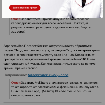
прививками?нужно их делать или нет?польза и вред прививок
Направление:
Аллерголог-иммунолог
Ответ:
Здравствуйте. Прививки нужно делать согласно
календарю прививок для всего населения. Но каждый
родитель имеет право решать делать их или нет. Будьте
здоровы!
Здравствуйте. Посоветуйте к какому специалисту обратиться:
парень 21год, учится в институте, последние 2 года в вечернее время
регулярно поднимается темперптура до 37,5 — 38. Когда не пьет
препараты железа, пониженный уровень гемоглобина 110. В мае
удалили желчный пузырь. Какие анализы лучше сдать до приема
врача? Заранее спасибо.
Направление:
Аллерголог-иммунолог
Ответ:
Здравсвуйте! Здать анализ крови на можно на многое:
токсокороз, токсоплазмоз и т.д. инфекционный мононуклеоз,
Б-нь Эпштейн-Бара, ЦМВ и т.д. ВСе это лучше решить на
очном приеме врача