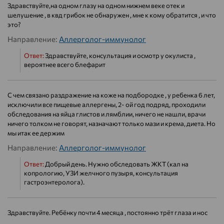
Здравствуйте,на одном глазу на одном нижнем веке отек и
шелушение , в квд грибок не обнаружен , мне к кому обратится , и что
это?
Направление:
Аллерголог-иммунолог
Ответ:
Здравствуйте, консультация и осмотр у окулиста ,
вероятнее всего блефарит
С чем связано раздражение на коже на подбородке , у ребенка 6 лет,
исключили все пищевые аллергены, 2- ой год подряд, проходили
обследования на яйца глистов и лямблии, ничего не нашли, врачи
ничего толком не говорят, назначают только мази и крема, диета. Но
мы итак ее держим
Направление:
Аллерголог-иммунолог
Ответ:
Добрый день. Нужно обследовать ЖКТ (кал на
копрологию, УЗИ желчного пузыря, консультация
гастроэнтеролога).
Здравствуйте. Ребёнку почти 4 месяца , постоянно трёт глаза и нос