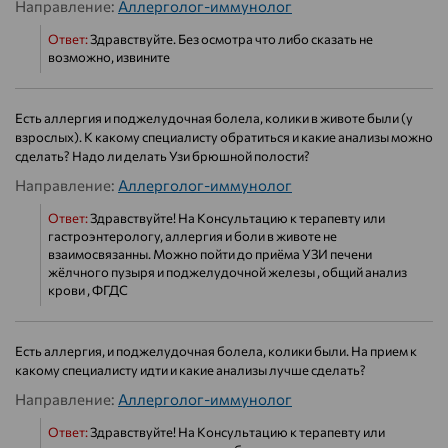
Направление:
Аллерголог-иммунолог
Ответ:
Здравствуйте. Без осмотра что либо сказать не
возможно, извините
Есть аллергия и поджелудочная болела, колики в животе были (у
взрослых). К какому специалисту обратиться и какие анализы можно
сделать? Надо ли делать Узи брюшной полости?
Направление:
Аллерголог-иммунолог
Ответ:
Здравствуйте! На Консультацию к терапевту или
гастроэнтерологу, аллергия и боли в животе не
взаимосвязанны. Можно пойти до приёма УЗИ печени
жёлчного пузыря и поджелудочной железы , общий анализ
крови , ФГДС
Есть аллергия, и поджелудочная болела, колики были. На прием к
какому специалисту идти и какие анализы лучше сделать?
Направление:
Аллерголог-иммунолог
Ответ:
Здравствуйте! На Консультацию к терапевту или