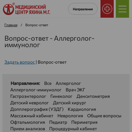
Направления
Главная
/
Вопрос-ответ
Вопрос-ответ - Аллерголог-
иммунолог
Задать вопрос
|
Вопрос-ответ
Направления:
Все
Аллерголог
Аллерголог-иммунолог
Врач ЭКГ
Гастроэнтеролог
Гинеколог
Денситометрия
Детский невролог
Детский хирург
Допплерография (УЗДГ)
Кардиология
Массажный кабинет
Неврология
Общие вопросы
Офтальмология
Педиатр
Периметрия
Прием анализов
Процедурный кабинет