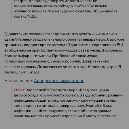
гастроэнтерологу, аллергия и боли в животе не
взаимосвязанны. Можно пойти до приёма УЗИ печени
жёлчного пузыря и поджелудочной железы , общий анализ
крови , ФГДС
Здравствуйте пожалуйста подскажите что делать какие анализы
сдать?! Ребенку 3 года очень часто болеет за январь месяц было уже
три ангины подряд с промежутком в 3 дня после выздоровления!!!! И
вообще частые орви болеем минимум два раза в месяц. В основном
бронхиты фарингиты орви. Пробовали бронхомунал,
полиоксидоний, назонекс, имудон, корилип. Все прививки по
возрасту сделаны. До посещения детского сада болели один раз. В
сад пошли в 1,5 года.
Направление:
Аллерголог-иммунолог
Ответ:
Здравствуйте! Все дети в первый год посещения
детского сада, обычно часто болеют. В виду встречи с разными
инфекциями. Сдайте иммунограмму, и клинический анализ
крови, кровь на цитомегаловирус, вирус Эпштейн-Бара,
инфекционнный мононуклеоз, если проблем по данным
анализам нет, то в процессе взросления болеть перестанет.