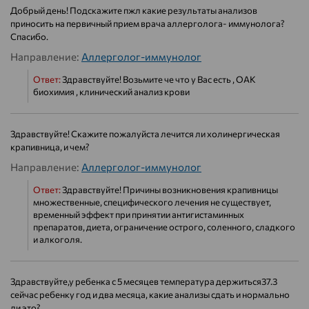
Добрый день! Подскажите пжл какие результаты анализов
приносить на первичный прием врача аллерголога- иммунолога?
Спасибо.
Направление:
Аллерголог-иммунолог
Ответ:
Здравствуйте! Возьмите че что у Вас есть , ОАК
биохимия , клинический анализ крови
Здравствуйте! Скажите пожалуйста лечится ли холинергическая
крапивница, и чем?
Направление:
Аллерголог-иммунолог
Ответ:
Здравствуйте! Причины возникновения крапивницы
множественные, специфического лечения не существует,
временный эффект при принятии антигистаминных
препаратов, диета, ограничение острого, соленного, сладкого
и алкоголя.
Здравствуйте,у ребенка с 5 месяцев температура держиться37.3
сейчас ребенку год и два месяца, какие анализы сдать и нормально
ли это?