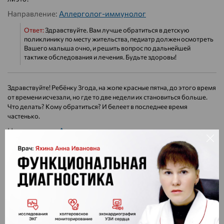
Направление:
Аллерголог-иммунолог
Ответ:
Здравствуйте. Вам лучше обратиться в детскую
поликлинику по месту жительства, педиатр должен осмотреть
Вашего малыша очно, и решить вопрос по дальнейшей
тактике обследования и лечения. Будьте здоровы!
Здравствуйте! Ребёнку 3года, на жопе красные пятна, до этого время
от времени исчезали, но где то две недели их становиться больше.
Что делать? Кому обратиться? И белеет в последнее время
частенько.
Направление:
Аллерголог-иммунолог
Ответ:
Здравствуйте. Вам нужно показать ребенка хирургу
или педиатру для выяснения этиологии пятен. Дальнейшую
тактику обследования Вам подскажет врач после очного
осмотра. Будьте здоровы!
Здравствуйте.ребенку 1 год.педиатр назначил прививку корь
краснуха паротит.большие сомнения по поводу этой
прививки.можно ли получить подробную консультацию по