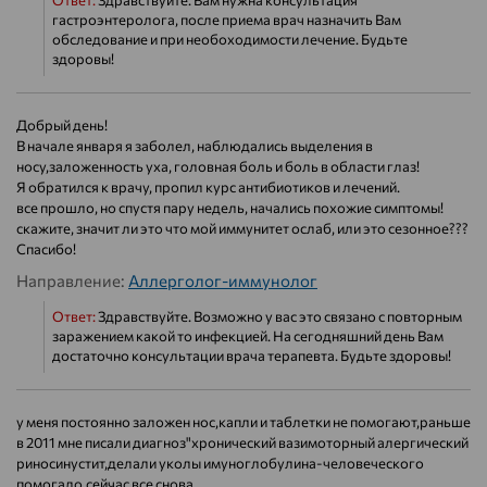
Ответ:
Здравствуйте. Вам нужна консультация
гастроэнтеролога, после приема врач назначить Вам
обследование и при необоходимости лечение. Будьте
здоровы!
Добрый день!
В начале января я заболел, наблюдались выделения в
носу,заложенность уха, головная боль и боль в области глаз!
Я обратился к врачу, пропил курс антибиотиков и лечений.
все прошло, но спустя пару недель, начались похожие симптомы!
скажите, значит ли это что мой иммунитет ослаб, или это сезонное???
Спасибо!
Направление:
Аллерголог-иммунолог
Ответ:
Здравствуйте. Возможно у вас это связано с повторным
заражением какой то инфекцией. На сегодняшний день Вам
достаточно консультации врача терапевта. Будьте здоровы!
у меня постоянно заложен нос,капли и таблетки не помогают,раньше
в 2011 мне писали диагноз"хронический вазимоторный алергический
риносинустит,делали уколы имуноглобулина-человеческого
помогало,сейчас все снова....