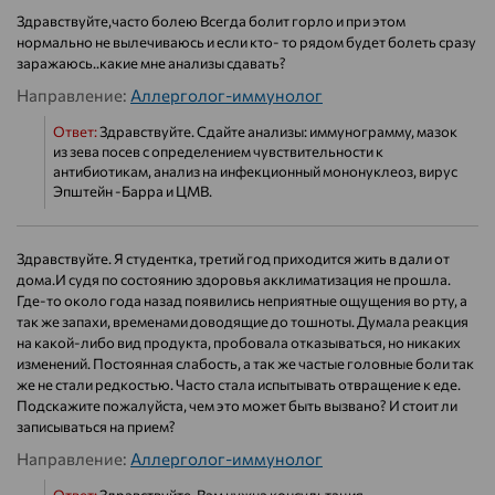
Здравствуйте,часто болею Всегда болит горло и при этом
нормально не вылечиваюсь и если кто- то рядом будет болеть сразу
заражаюсь..какие мне анализы сдавать?
Направление:
Аллерголог-иммунолог
Ответ:
Здравствуйте. Сдайте анализы: иммунограмму, мазок
из зева посев с определением чувствительности к
антибиотикам, анализ на инфекционный мононуклеоз, вирус
Эпштейн -Барра и ЦМВ.
Здравствуйте. Я студентка, третий год приходится жить в дали от
дома.И судя по состоянию здоровья акклиматизация не прошла.
Где-то около года назад появились неприятные ощущения во рту, а
так же запахи, временами доводящие до тошноты. Думала реакция
на какой-либо вид продукта, пробовала отказываться, но никаких
изменений. Постоянная слабость, а так же частые головные боли так
же не стали редкостью. Часто стала испытывать отвращение к еде.
Подскажите пожалуйста, чем это может быть вызвано? И стоит ли
записываться на прием?
Направление:
Аллерголог-иммунолог