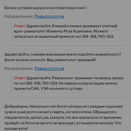
Боли в суставах на руке и ноге (кисти рук и ног)
Направление:
Ревматология
Ответ:
Здравствуйте. В нашей клинике принимает опытный
врач-ревматолог Фоменко Роза Хазиповна. Можете
записаться на первичный прием по тел 358-358, 760-003.
Здравствуйте, с какими анализами нужно подойти к ревматологу?
Болит колено и опухло. Ваш ревматолог приезжий?
Направление:
Ревматология
Ответ:
Здравствуйте. Ревматолог принимает по записи, запись
по тел 358-358, 760-003. На первую консультацию можно
принести ОАК, УЗИ коленного сустава.
Добрый день. Несколько лет болят колени, но с каждым годом все
хуже и хуже,долго не могу сидеть, согнув колени. Обращался к
специалистам, делал узи, сказали, что все нормально со временем
пройдёт, но боли не просто не проходят, а становятся сильнее. Что
посоветуете?