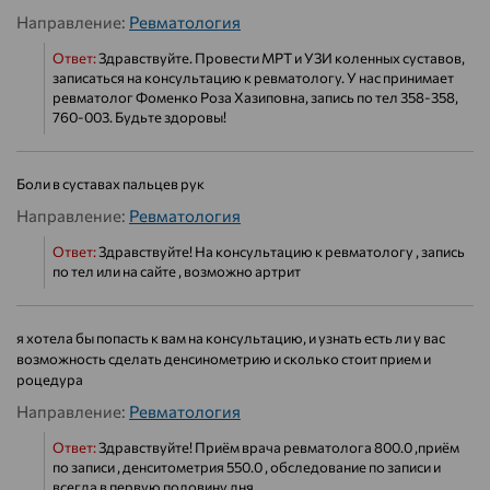
Направление:
Ревматология
Ответ:
Здравствуйте. Провести МРТ и УЗИ коленных суставов,
записаться на консультацию к ревматологу. У нас принимает
ревматолог Фоменко Роза Хазиповна, запись по тел 358-358,
760-003. Будьте здоровы!
Боли в суставах пальцев рук
Направление:
Ревматология
Ответ:
Здравствуйте! На консультацию к ревматологу , запись
по тел или на сайте , возможно артрит
я хотела бы попасть к вам на консультацию, и узнать есть ли у вас
возможность сделать денсинометрию и сколько стоит прием и
роцедура
Направление:
Ревматология
Ответ:
Здравствуйте! Приём врача ревматолога 800.0 ,приём
по записи , денситометрия 550.0 , обследование по записи и
всегда в первую половину дня