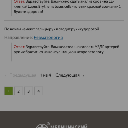
Ответ:
Здравствуйте. Вам нужно сдать анализ крови на LE-
клетки (Lupus Erythematosus cells - клетки красной волчанки ).
Будьте здоровы!
По ночам немеют пальцы рук и сводит руки судорогой
Направление:
Ревматология
Ответ:
Здравствуйте. Вам желательно сделать УЗДГ артерий
рук и обратиться на консультацию к невропатологу.
← Предыдущая
1 из 4
Следующая →
1
2
3
4