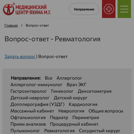
Направления
Главная
/
Вопрос-ответ
Вопрос-ответ - Ревматология
Задать вопрос
|
Вопрос-ответ
Направления:
Все
Аллерголог
Аллерголог-иммунолог
Врач ЭКГ
Гастроэнтеролог
Гинеколог
Денситометрия
Детский невролог
Детский хирург
Допплерография (УЗДГ)
Кардиология
Массажный кабинет
Неврология
Общие вопросы
Офтальмология
Педиатр
Периметрия
Прием анализов
Процедурный кабинет
Пульмонолог
Ревматология
Сосудистый хирург