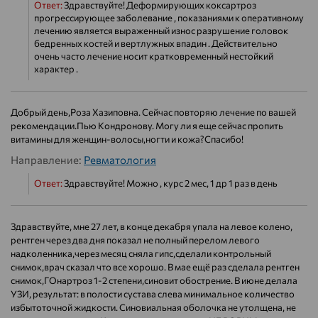
Ответ:
Здравствуйте! Деформирующих коксартроз
прогрессирующее заболевание , показаниями к оперативному
лечению является выраженный износ разрушение головок
бедренных костей и вертлужных впадин . Действительно
очень часто лечение носит кратковременный нестойкий
характер .
Добрый день,Роза Хазиповна. Сейчас повторяю лечение по вашей
рекомендации.Пью Кондронову. Могу ли я еще сейчас пропить
витамины для женщин-волосы,ногти и кожа?Спасибо!
Направление:
Ревматология
Ответ:
Здравствуйте! Можно , курс 2 мес, 1 др 1 раз в день
Здравствуйте, мне 27 лет, в конце декабря упала на левое колено,
рентген через два дня показал не полный перелом левого
надколенника,через месяц сняла гипс,сделали контрольный
снимок,врач сказал что все хорошо. В мае ещё раз сделала рентген
снимок,ГОнартроз 1-2 степени,синовит обострение. В июне делала
УЗИ, результат: в полости сустава слева минимальное количество
избытоточной жидкости. Синовиальная оболочка не утолщена, не