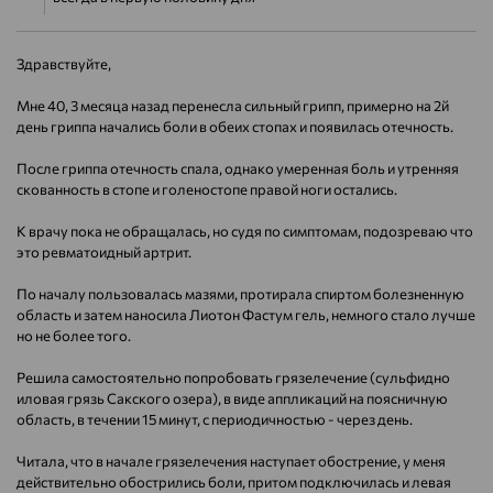
Здравствуйте,
Мне 40, 3 месяца назад перенесла сильный грипп, примерно на 2й
день гриппа начались боли в обеих стопах и появилась отечность.
После гриппа отечность спала, однако умеренная боль и утренняя
скованность в стопе и голеностопе правой ноги остались.
К врачу пока не обращалась, но судя по симптомам, подозреваю что
это ревматоидный артрит.
По началу пользовалась мазями, протирала спиртом болезненную
область и затем наносила Лиотон Фастум гель, немного стало лучше
но не более того.
Решила самостоятельно попробовать грязелечение (сульфидно
иловая грязь Сакского озера), в виде аппликаций на поясничную
область, в течении 15 минут, с периодичностью - через день.
Читала, что в начале грязелечения наступает обострение, у меня
действительно обострились боли, притом подключилась и левая