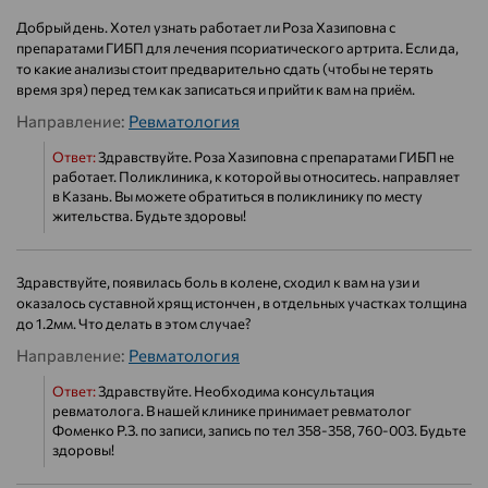
Добрый день. Хотел узнать работает ли Роза Хазиповна с
препаратами ГИБП для лечения псориатического артрита. Если да,
то какие анализы стоит предварительно сдать (чтобы не терять
время зря) перед тем как записаться и прийти к вам на приём.
Направление:
Ревматология
Ответ:
Здравствуйте. Роза Хазиповна с препаратами ГИБП не
работает. Поликлиника, к которой вы относитесь. направляет
в Казань. Вы можете обратиться в поликлинику по месту
жительства. Будьте здоровы!
Здравствуйте, появилась боль в колене, сходил к вам на узи и
оказалось суставной хрящ истончен , в отдельных участках толщина
до 1.2мм. Что делать в этом случае?
Направление:
Ревматология
Ответ:
Здравствуйте. Необходима консультация
ревматолога. В нашей клинике принимает ревматолог
Фоменко Р.З. по записи, запись по тел 358-358, 760-003. Будьте
здоровы!