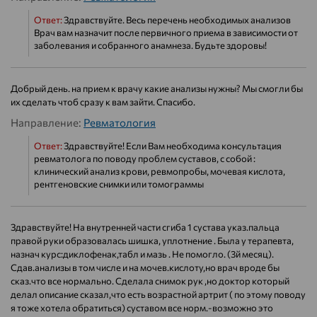
Ответ:
Здравствуйте. Весь перечень необходимых анализов
Врач вам назначит после первичного приема в зависимости от
заболевания и собранного анамнеза. Будьте здоровы!
Добрый день. на прием к врачу какие анализы нужны? Мы смогли бы
их сделать чтоб сразу к вам зайти. Спасибо.
Направление:
Ревматология
Ответ:
Здравствуйте! Если Вам необходима консультация
ревматолога по поводу проблем суставов, с собой :
клинический анализ крови, ревмопробы, мочевая кислота,
рентгеновские снимки или томограммы
Здравствуйте! На внутренней части сгиба 1 сустава указ.пальца
правой руки образовалась шишка, уплотнение . Была у терапевта,
назнач курс:диклофенак,табл и мазь . Не помогло. (3й месяц).
Сдав.анализы в том числе и на мочев.кислоту,но врач вроде бы
сказ.что все нормально. Сделала снимок рук ,но доктор который
делал описание сказал,что есть возрастной артрит ( по этому поводу
я тоже хотела обратиться) суставом все норм.-возможно это