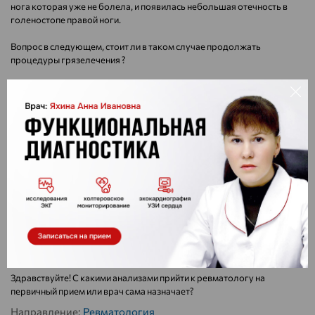
нога которая уже не болела, и появилась небольшая отечность в
голеностопе правой ноги.
Вопрос в следующем, стоит ли в таком случае продолжать
процедуры грязелечения ?
К врачу обратиться пока нет возможности по причине отсутствия
мед. полиса. А на частную клинику в данный момент нет средств.
P.S. Понимаю, что если это артрит, то запускать его тоже нельзя.
Самоназначать себе Сульфасалазин не решилась, решила пока
ограничится грязелечением.
Направление:
Ревматология
Ответ:
Здравствуйте! Не стоит заниматься самолечением и
самодиагностикой , обратитесь к специалисту . Врач
ревматолог Вам поможет с диагнозом и рекомендациями .
Необходимо сдать анализы
Здравствуйте! С какими анализами прийти к ревматологу на
первичный прием или врач сама назначает?
Направление:
Ревматология