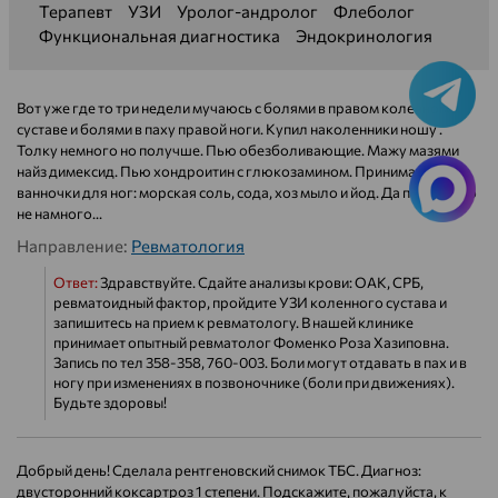
Терапевт
УЗИ
Уролог-андролог
Флеболог
Функциональная диагностика
Эндокринология
Вот уже где то три недели мучаюсь с болями в правом коленном
суставе и болями в паху правой ноги. Купил наколенники ношу .
Толку немного но получше. Пью обезболивающие. Мажу мазями
найз димексид. Пью хондроитин с глюкозамином. Принимаю
ванночки для ног: морская соль, сода, хоз мыло и йод. Да полегче но
не намного...
Направление:
Ревматология
Ответ:
Здравствуйте. Сдайте анализы крови: ОАК, СРБ,
ревматоидный фактор, пройдите УЗИ коленного сустава и
запишитесь на прием к ревматологу. В нашей клинике
принимает опытный ревматолог Фоменко Роза Хазиповна.
Запись по тел 358-358, 760-003. Боли могут отдавать в пах и в
ногу при изменениях в позвоночнике (боли при движениях).
Будьте здоровы!
Добрый день! Сделала рентгеновский снимок ТБС. Диагноз:
двусторонний коксартроз 1 степени. Подскажите, пожалуйста, к