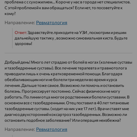
проблема с с сухожилием... Короче у нас в городе нет специалистов.
С этой проблемой к вам обращаться? Если нет, то посоветуйте к
кому?
Направление:
Ревматология
Ответ:
Здравствуйте.приходите на УЗИ , посмотрим и решим
дальнейшую тактику , возможно синовиальная киста. Будьте
здоровы!
Добрый день! Много лет страдаю от болей в ногах (коленые суставы
и тазобедренные суставы). Все лечение терапевта и травмотолога
приводили лишь к очень кратковременной помощи. Благодаря
обезбаливающим ноги не болели три недели во время курса
лечения. Дальше тоже самое. Возможно ли помочь и остановить
болезнь. Прогрессирует постоянно. Сейчас физически не могу
работать. По линии отца многое родственники болели суставами. В
основном все с тазобедренными. Отец поставил в 40 лет титановые
тазобедренные суставы. (ходит на них уже 17 лет). Врачи ставят мне
диагноз двухсторонний коксартроз тазобедренных. Возможно ли
остановить подобное заболевание? Или операция неизбежна?
Направление:
Ревматология