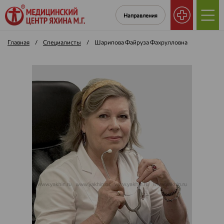
Направления
Главная
/
Специалисты
/
Шарипова Файруза Фахрулловна