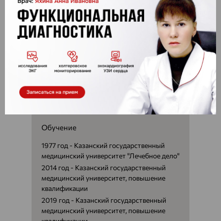
Стаж работы:
49 лет
Трудовая деятельность
Участковый терапевт городской
поликлиники №9
Заведующая отделением врача общей
практики
Обучение
1977 год -
Казанский государственный
медицинский университет "Лечебное дело"
2014 год - Казанский государственный
медицинский университет, повышение
квалификации
2019 год - Казанский государственный
медицинский университет, повышение
квалификации