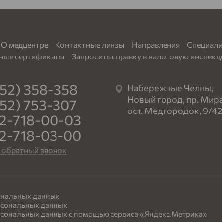
О медцентре
Контактные линзы
Направления
Специал
ные сертификаты
Запросить справку в налоговую инспек
552) 358-358
Набережные Челны,
Новый город, пр. Мира,
552) 753-307
ост. Медгородок, 9/42
2-718-00-03
2-718-03-00
ь обратный звонок
ональных данных
рсональных данных
рсональных данных с помощью сервиса «Яндекс.Метрика»