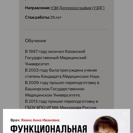
Направление:
УЗИ
Допплерография (УЗДГ)
Стаж работы:
29 лет
Обучение
В 1997 году окончил Казанский
Государственный Медицинский
Университет.
В 2003 году была присуждена ученая
степень Кандидата Медицинских Наук.
В 2009 году прошел переподготовку в
Башкирском Государственном
Медицинском Университете.
В 2013 году прошел переподготовку в
ГБОУ ВПО ИГМА Минздрава России.
В 2013 году прошел повышение
квалификации в ГБОУ ВПО БГМУ
Минздрава России.
В 2014 году прошел повышение