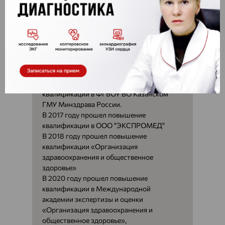
квалификации в ГБОУ ВПО Башкирском
Государственном Медицинском
Университете.
В 2016 году прошел повышение
квалификации в ГБОУ ВПО Башкирском
Государственном Медицинском
Университете.
В 2017 году прошел повышение
квалификации в ФГБОУ ВО Казанском
ГМУ Минздрава России.
В 2017 году прошел повышение
квалификации в ООО "ЭКСПРОМЕД"
В 2018 году прошел повышение
квалификации «Организация
здравоохранения и общественное
здоровье»
В 2020 году прошел повышение
квалификации в Международной
академии экспертизы и оценки
«Организация здравоохранения и
общественное здоровье»,