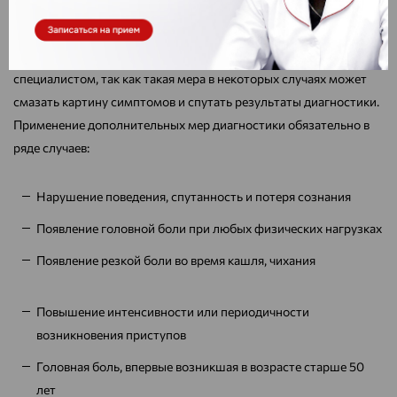
порекомендовать более эффективные обезболивающие
препараты, которые помогут облегчить состояние пациента на
этапе уточнения диагноза. Этот вопрос следует обсудить со
специалистом, так как такая мера в некоторых случаях может
смазать картину симптомов и спутать результаты диагностики.
Применение дополнительных мер диагностики обязательно в
ряде случаев:
Нарушение поведения, спутанность и потеря сознания
Появление головной боли при любых физических нагрузках
Появление резкой боли во время кашля, чихания
Повышение интенсивности или периодичности
возникновения приступов
Головная боль, впервые возникшая в возрасте старше 50
лет