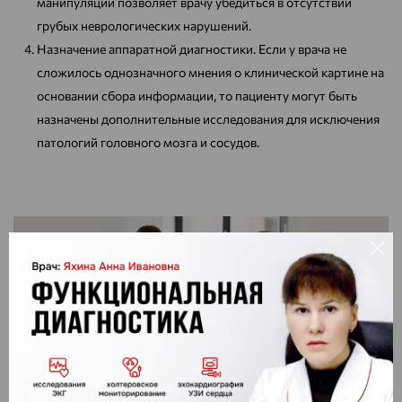
манипуляций позволяет врачу убедиться в отсутствии
грубых неврологических нарушений.
Назначение аппаратной диагностики. Если у врача не
сложилось однозначного мнения о клинической картине на
основании сбора информации, то пациенту могут быть
назначены дополнительные исследования для исключения
патологий головного мозга и сосудов.
Также после первичной консультации врач может