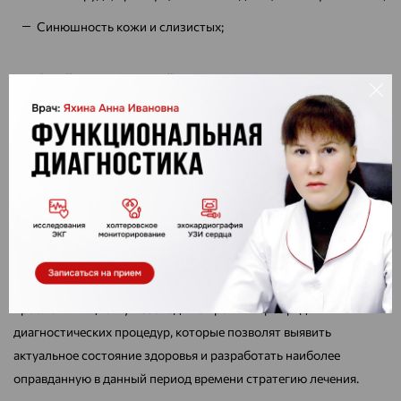
Синюшность кожи и слизистых;
Сухой кашель, который усиливается после нагрузок или по
ночам.
Набухание шейных вен;
Изменение тонов сердца.
При различной локализации пороков сердца возможны
различные варианты симптомов – как субъективных, так и
объективных. Однако для точного выявления масштаба
проблемы пациенту необходимо пройти через ряд
диагностических процедур, которые позволят выявить
актуальное состояние здоровья и разработать наиболее
оправданную в данный период времени стратегию лечения.