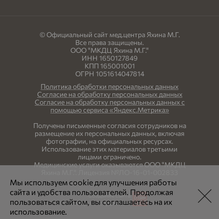
© Официальный сайт мед.центра Яхина М.Г.
Все права защищены.
ООО "МКДЦ Яхина М.Г."
ИНН 1650127849
КПП 165001001
ОГРН 1051614047814
Политика обработки персональных данных
Согласие на обработку персональных данных
Согласие на обработку персональных данных с
помощью сервиса «Яндекс.Метрика»
Получены письменные согласия сотрудников на
размещение их персональных данных, включая
фотографии, на официальных ресурсах.
Использование этих материалов третьими
лицами ограничено.
Медицинские услуги оказываются ООО "МКДЦ
Яхина М.Г.". Лицензия №ЛО-16-01-002833
Мы используем cookie для улучшения работы
сайта и удобства пользователей. Продолжая
Создание сайта
пользоваться сайтом, вы соглашаетесь на их
Интернет-студия LELI
использование.