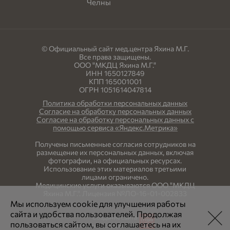
© Официальный сайт мед.центра Яхина М.Г.
Все права защищены.
ООО "МКДЦ Яхина М.Г."
ИНН 1650127849
КПП 165001001
ОГРН 1051614047814
Политика обработки персональных данных
Согласие на обработку персональных данных
Согласие на обработку персональных данных с
помощью сервиса «Яндекс.Метрика»
Получены письменные согласия сотрудников на
размещение их персональных данных, включая
фотографии, на официальных ресурсах.
Использование этих материалов третьими
лицами ограничено.
Медицинские услуги оказываются ООО "МКДЦ
Яхина М.Г.". Лицензия №ЛО-16-01-002833
Мы используем cookie для улучшения работы
сайта и удобства пользователей. Продолжая
Создание сайта
пользоваться сайтом, вы соглашаетесь на их
Интернет-студия LELI