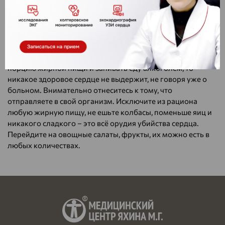
тени. Не работайте внаклон, используйте стульчик,
защищайте голову от солнечных лучей.
В этот период стоит уделить особое внимание своему
питанию, так как наше состояние на 90 процентов зависит
от характера пищи. Если на обед съедать большую
порцию жирной пищи и запивать еду алкоголем, то
никакое здоровое сердце не выдержит, не говоря уже о
больном. Внимательно отнеситесь к тому, что
отправляете в свой организм. Исключите из рациона
любую жирную пищу, не ешьте колбасы, поменьше яиц и
никакого сладкого – это всё орудия убийства сердца.
Перейдите на овощные салаты, фрукты, их можно есть в
любых количествах.