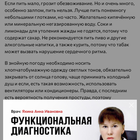
Если пить мало, грозит обезвоживание. Но и очень много,
особенно залпом, пить нельзя. Лучше пить понемногу
небольшими глотками, но часто. Желательно кипячённую
или минеральную негазированную воду. Соки и
лимонады для утоления жажды не годятся, потому что
содержат сахар. Не рекомендуется пить пиво и другие
алкогольные напитки, а также курить, потому что табак
может вызвать нарушение сердечного ритма.
В знойную погоду необходимо носить
хлопчатобумажную одежду светлых тонов, обязательно
закрывать от солнца голову, чаще принимать холодный
душ и если, есть такая возможность, использовать
вентиляторы или кондиционеры. Правда, с последним
есть вероятность получения простуды, поэтому
пользоваться им надо очень осторожно и с перерывами.
Если работаете на даче или в огороде, используйте для
труда утренние и вечерние часы, когда нет сильной жары.
Если же решили поработать в зной, помните о режиме
труда: 30 минут поработали, 15–20 минут отдохните в