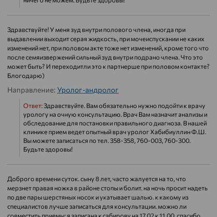
ничего не можем. Будьте здоровы!
Здравствуйте! У меня зуд внутри полового члена, иногда при
выдавлении выходит серая жидкость, при мочеиспускании не каких
изменений нет, при половом акте тоже нет изменений, кроме того что
после семяизвержений сильный зуд внутри подрано члена. Что это
может быть? И переходитли это к партнерше при половом контакте?
Блогодарю)
Направление:
Уролог-андролог
Ответ:
Здравствуйте. Вам обязательно нужно подойти к врачу
урологу на очную консультацию. Врач Вам назначит анализы и
обследование для постановки правильного диагноза. В нашей
клинике прием ведет опытный врач уролог Хабибиуллин Ф.Ш.
Вы можете записаться по тел. 358-358, 760-003, 760-300.
Будьте здоровы!
Доброго времени суток. сыну 8 лет, часто жалуется на то, что
мерзнет правая ножка в районе стопы и болит. на ночь просит надеть
по две пары шерстяных носок и укатывает шалью. к какому из
специалистов лучше записаться для консультации. можно ли
совместить приемы: я записана к сабирову на 17.02 к 11.00. спасибо.