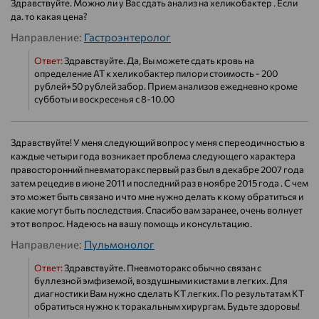
Здравствуйте. Можно ли у Вас сдать анализ на хеликобактер . Если
да. то какая цена?
Направление:
Гастроэнтеролог
Ответ:
Здравствуйте. Да, Вы можете сдать кровь на
определение АТ к хеликобактер пилори стоимость - 200
рублей+50 рублей забор. Прием анализов ежедневно кроме
субботы и воскресенья с 8-10.00
Здравствуйте! У меня следующий вопрос у меня с переодичностью в
каждые четыри года возникает проблема следующего характера
правосторонний пневматоракс первый раз был в декабре 2007 года
затем рецедив в июне 2011 и последний раз в ноябре 2015 года . С чем
это может быть связано и что мне нужно делать к кому обратиться и
какие могут быть последствия. Спасибо вам заранее, очень волнует
этот вопрос. Надеюсь на вашу помощь и консультацию.
Направление:
Пульмонолог
Ответ:
Здравствуйте. Пневмоторакс обычно связан с
буллезной эмфиземой, воздушными кистами в легких. Для
диагностики Вам нужно сделать КТ легких. По результатам КТ
обратиться нужно к торакальным хирургам. Будьте здоровы!