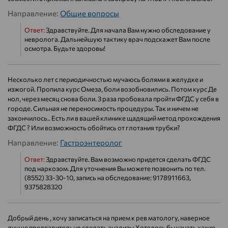
Направление:
Общие вопросы
Ответ:
Здравствуйте. Для начала Вам нужно обследование у
невролога. Дальнейшую тактику врач подскажет Вам после
осмотра. Будьте здоровы!
Несколько лет с периодичностью мучаюсь болями в желудке и
изжогой. Пропила курс Омеза, боли возобновились. Потом курс Де
нол, через месяц снова боли. 3 раза пробовала пройти ФГДС у себя в
городе. Сильная не переносимость процедуры. Так и ничем не
закончилось.. Есть ли в вашей клинике щадящий метод прохождения
ФГДС ? Или возможность обойтись от глотания трубки?
Направление:
Гастроэнтеролог
Ответ:
Здравствуйте. Вам возможно придется сделать ФГДС
под наркозом. Для уточнения Вы можете позвонить по тел.
(8552) 33-30-10, запись на обследование: 9178911663,
9375828320
Добрый день , хочу записаться на прием к рев матологу, наверное
лучше предварительно сделать анализы.Хотелось бы узнать какие