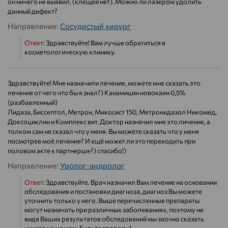
он ничего не выявил. (клещей нет). Можно ли лазером удолить
данный дефект?
Направление:
Сосудистый хирург
Ответ:
Здравствуйте! Вам лучше обратиться в
косметологическую клинику.
Здравствуйте! Мне назначили лечение, можете мне сказать это
лечение от чего что бы я знал?) Канамицин новокаин 0,5%
(разбавленный)
Лидаза, Биссептол, Метрон, Микосист 150, Метронидазол Никомед,
Доксоциклин и Комплекс вит. Доктор назначил мне это личение, а
толком сам не сказал что у меня. Вы можете сказать что у меня
посмотрев моё лечение? И ещё может ли это переходить при
половом акте к партнерше?) спасибо!)
Направление:
Уролог-андролог
Ответ:
Здравствуйте. Врач назначил Вам лечение на основании
обследования и постановки диагноза, диагноз Вы можете
уточнить только у него. Выше перечисленные препараты
могут назначать при различных заболеваниях, поэтому не
видя Ваших результатов обследований мы заочно сказать