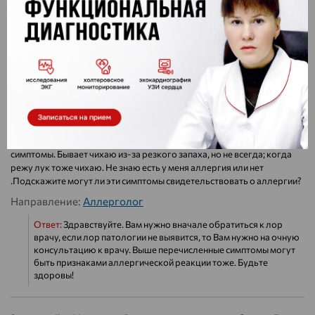
Направление:
Пульмонолог
Ответ:
Здравствуйте. В отделениях функциональной
диагностики проводят пневмотахометрию. Вам нужно
обратиться в свою поликлинику по месту жительства. Будьте
здоровы!
Здравствуйте! Беспокоит такая проблема как насморк ( прозрачного
цвета), чихание, чешется нёбо, заложенность носа , слабость. День
есть, два нет... и так уже около 4 лет через день проявляются
симптомы. Бывает чихаю из-за резкого запаха, но не всегда; когда
режу лук тоже чихаю. Не знаю есть у меня аллергия или нет
.Подскажите могут ли эти симптомы свидетельствовать о аллергии?
Направление:
Аллерголог
Ответ:
Здравствуйте. Вам нужно вначале обратиться к лор
врачу, если лор патологии не выявится, то Вам нужно на очную
консультацию к врачу. Выше перечисленные симптомы могут
быть признаками аллергической реакции тоже. Будьте
здоровы!