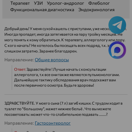
Терапевт
УЗИ
Уролог-андролог
Флеболог
Функциональная диагностика
Эндокринология
Добрый день! У меня сухой кашель с приступами, уже несколько лет.
Иногда пропадет, иногда затягивается на пару тройку месяцев. Не
могу понять к кому обратиться. К терапевту, аллергологу или лору.
С кого начать? Не хотелось бы посещать всех подряд, т.к. это
слишком затратно. Заранее благодарен.
Направление:
Общие вопросы
Ответ:
Здравствуйте ! Лучше начать с консультации
аллерголога, т.к все они также являются пульмонологами.
Дальнейшую тактику обследования врач подскажет вам
после первичного осмотра. Будьте здоровы!
ЗДРАВСТВУЙТЕ. У моего сына (7 л) загиб кишки. С трудом ходит в
туалет по "большому", мажет нижнее бельё . Что вы можете
посоветовать: может что-то слабительное подавать ........?
Направление:
Гастроэнтеролог