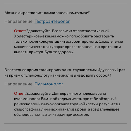
Можно ли растворить камни в желчном пузыре?
Направление:
Гастроэнтеролог
Ответ:
Здравствуйте. Все зависит от плотности камней.
Холестериновые камни можно попробовать растворить
только после консультации гастроэнтеролога. Самолечение
может привести к закупорки просветов желчных протоков и
вызвать приступ. Будьте здоровы!
В последнее время стали происходить случаи астмы.Иду первый раз
на приём к пульмонологу,какие анализы надо взять с собой?
Направление:
Пульмонолог
Ответ:
Здравствуйте! Для первичного приема врача
пульмонолога Вам необходимо иметь при себе обзорный
рентгеновский снимок органов грудной клетки, результаты
спирографии, клинический анализ крови , а все дальнейшее
обследование назначит врач при осмотре.