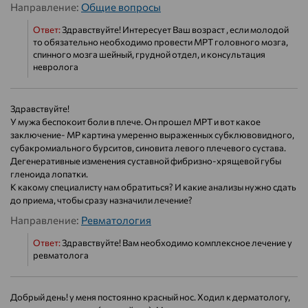
Направление:
Общие вопросы
Ответ:
Здравствуйте! Интересует Ваш возраст , если молодой
то обязательно необходимо провести МРТ головного мозга,
спинного мозга шейный, грудной отдел, и консультация
невролога
Здравствуйте!
У мужа беспокоит боли в плече. Он прошел МРТ и вот какое
заключение- МР картина умеренно выраженных субклювовидного,
субакромиального бурситов, синовита левого плечевого сустава.
Дегенеративные изменения суставной фибризно-хрящевой губы
гленоида лопатки.
К какому специалисту нам обратиться? И какие анализы нужно сдать
до приема, чтобы сразу назначили лечение?
Направление:
Ревматология
Ответ:
Здравствуйте! Вам необходимо комплексное лечение у
ревматолога
Добрый день! у меня постоянно красный нос. Ходил к дерматологу,