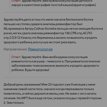
Ответ:
Здравствуйте. Вам нужна консультация детского
хирурга и рентгенография толстой кишки(ирригография).
Здравствуйте,дело в том,что меня сначала беспокоили боли в
пальцах на стопах,сдавала анализы,ревмофактор был
96,принимала Артру.Сейчас болей в пальцах нет,но ноющие боли и в
руках,ногах,сдала анализы,ревмофактор 136,СРБ отр,АСЛО
отр,СОЭ 12.Узнала,что беременна,а можно ли выносить и родить
здорового ребенка,или лучше не стоит рисковать.
Направление:
Ревматология
Ответ:
Здравствуйте. Вам необходима консультация
ревматолога и акушер- гинеколога. При ревматологических
заболеваниях тоже возможно выносить и родить здорового
ребенка. Будьте здоровы!
Добрый день уважаемые! Мне 23 года вот уже 9 месяцев у меня
онемение левой части тела. сначало когда переживала только
появлялось, а сейчас держится месяц уже. Не знаю с чего начать
лечение. На МРТ была еще летом, сказали сосуды с правой стороны
2-3мм только.