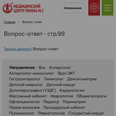
Направления
Главная
/
Вопрос-ответ
Вопрос-ответ - стр.99
Задать вопрос
|
Вопрос-ответ
Направления:
Все
Аллерголог
Аллерголог-иммунолог
Врач ЭКГ
Гастроэнтеролог
Гинеколог
Денситометрия
Детский невролог
Детский хирург
Допплерография (УЗДГ)
Кардиология
Массажный кабинет
Неврология
Общие вопросы
Офтальмология
Педиатр
Периметрия
Прием анализов
Процедурный кабинет
Пульмонолог
Ревматология
Сосудистый хирург