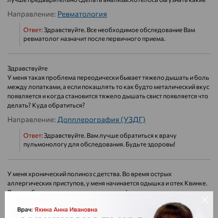
Направление:
Ревматология
Ответ:
Здравствуйте. Все необходимое обследование Вам
ревматолог назначит после первичного приема.
Здравствуйте
У меня такая проблема переодически бывает тяжело дышать и боль
между лопатками, а если покашлять то как будто металический вкус
появляется и когда становится тяжело дышать свист появляется что
делать? Куда обратиться?
Направление:
Допплерография (УЗДГ)
Ответ:
Здравствуйте. Вам лучше обратиться к врачу
пульмонологу для обследования. Будьте здоровы!
У меня хронический полиноз с детства. Во время острых
аллергических приступов, у меня начинается одышка и отек Квинке.
Я хотел бы провести замеры изменения функции дыхания под
воздействием аллергенов и физической нагрузки. Где это можно
сделать?