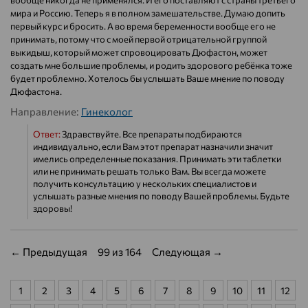
вообще никогда не применялся. И его поставляют с страны третьего
мира и Россию. Теперь я в полном замешательстве. Думаю допить
первый курс и бросить. А во время беременности вообще его не
принимать, потому что с моей первой отрицательной группой
выкидыш, который может спровоцировать Дюфастон, может
создать мне большие проблемы, и родить здорового ребёнка тоже
будет проблемно. Хотелось бы услышать Ваше мнение по поводу
Дюфастона.
Направление:
Гинеколог
Ответ:
Здравствуйте. Все препараты подбираются
индивидуально, если Вам этот препарат назначили значит
имелись определенные показания. Принимать эти таблетки
или не принимать решать только Вам. Вы всегда можете
получить консультацию у нескольких специалистов и
услышать разные мнения по поводу Вашей проблемы. Будьте
здоровы!
← Предыдущая
99 из 164
Следующая →
1
2
3
4
5
6
7
8
9
10
11
12