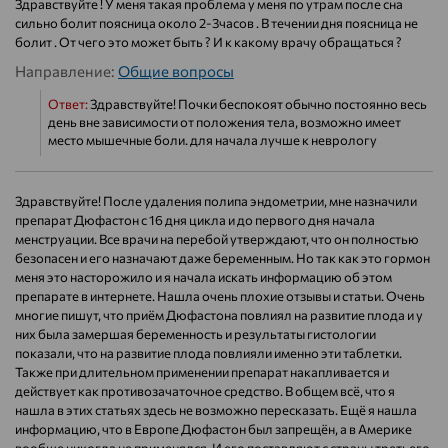
Здравствуйте ! У меня такая проблема у меня по утрам после сна
сильно болит поясница около 2-3часов . В течении дня поясница не
болит . От чего это может быть ? И к какому врачу обращаться ?
Направление:
Общие вопросы
Ответ:
Здравствуйте! Почки беспокоят обычно постоянно весь
день вне зависимости от положения тела, возможно имеет
место мышечные боли. для начала лучше к неврологу
Здравствуйте! После удаления полипа эндометрии, мне назначили
препарат Дюфастон с 16 дня цикла и до первого дня начала
менструации. Все врачи на перебой утверждают, что он полностью
безопасен и его назначают даже беременным. Но так как это гормон
меня это насторожило и я начала искать информацию об этом
препарате в интернете. Нашла очень плохие отзывы и статьи. Очень
многие пишут, что приём Дюфастона повлиял на развитие плода и у
них была замершая беременность и результаты гистологии
показали, что на развитие плода повлияли именно эти таблетки.
Также при длительном применении препарат накапливается и
действует как противозачаточное средство. В общем всё, что я
нашла в этих статьях здесь не возможно пересказать. Ещё я нашла
информацию, что в Европе Дюфастон был запрещён, а в Америке