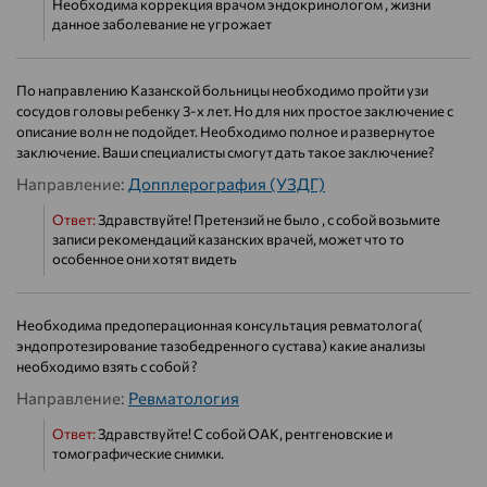
Необходима коррекция врачом эндокринологом , жизни
данное заболевание не угрожает
По направлению Казанской больницы необходимо пройти узи
сосудов головы ребенку 3-х лет. Но для них простое заключение с
описание волн не подойдет. Необходимо полное и развернутое
заключение. Ваши специалисты смогут дать такое заключение?
Направление:
Допплерография (УЗДГ)
Ответ:
Здравствуйте! Претензий не было , с собой возьмите
записи рекомендаций казанских врачей, может что то
особенное они хотят видеть
Необходима предоперационная консультация ревматолога(
эндопротезирование тазобедренного сустава) какие анализы
необходимо взять с собой ?
Направление:
Ревматология
Ответ:
Здравствуйте! С собой ОАК, рентгеновские и
томографические снимки.