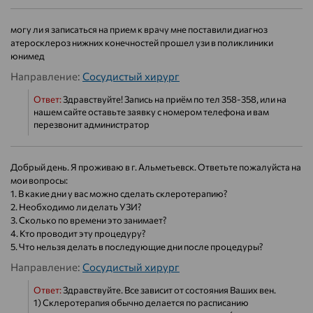
могу ли я записаться на прием к врачу мне поставили диагноз
атеросклероз нижних конечностей прошел узи в поликлиники
юнимед
Направление:
Сосудистый хирург
Ответ:
Здравствуйте! Запись на приём по тел 358-358, или на
нашем сайте оставьте заявку с номером телефона и вам
перезвонит администратор
Добрый день. Я проживаю в г. Альметьевск. Ответьте пожалуйста на
мои вопросы:
1. В какие дни у вас можно сделать склеротерапию?
2. Необходимо ли делать УЗИ?
3. Сколько по времени это занимает?
4. Кто проводит эту процедуру?
5. Что нельзя делать в последующие дни после процедуры?
Направление:
Сосудистый хирург
Ответ:
Здравствуйте. Все зависит от состояния Ваших вен.
1) Склеротерапия обычно делается по расписанию