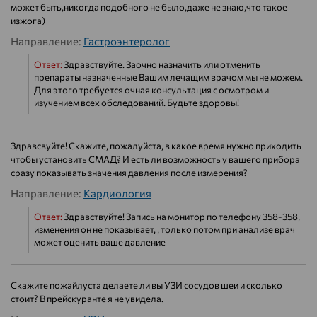
может быть,никогда подобного не было,даже не знаю,что такое
изжога)
Направление:
Гастроэнтеролог
Ответ:
Здравствуйте. Заочно назначить или отменить
препараты назначенные Вашим лечащим врачом мы не можем.
Для этого требуется очная консультация с осмотром и
изучением всех обследований. Будьте здоровы!
Здравсвуйте! Скажите, пожалуйста, в какое время нужно приходить
чтобы установить СМАД? И есть ли возможность у вашего прибора
сразу показывать значения давления после измерения?
Направление:
Кардиология
Ответ:
Здравствуйте! Запись на монитор по телефону 358-358,
изменения он не показывает, , только потом при анализе врач
может оценить ваше давление
Cкажите пожайлуста делаете ли вы УЗИ сосудов шеи и сколько
стоит? В прейскуранте я не увидела.