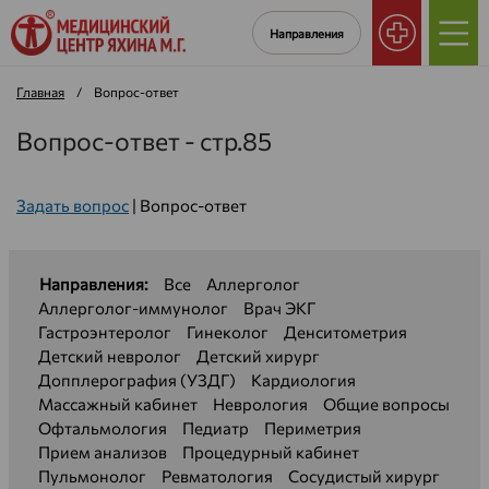
Направления
Главная
/
Вопрос-ответ
Вопрос-ответ - стр.85
Задать вопрос
|
Вопрос-ответ
Направления:
Все
Аллерголог
Аллерголог-иммунолог
Врач ЭКГ
Гастроэнтеролог
Гинеколог
Денситометрия
Детский невролог
Детский хирург
Допплерография (УЗДГ)
Кардиология
Массажный кабинет
Неврология
Общие вопросы
Офтальмология
Педиатр
Периметрия
Прием анализов
Процедурный кабинет
Пульмонолог
Ревматология
Сосудистый хирург