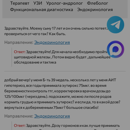
Терапевт
УЗИ
Уролог-андролог
Флеболог
Функциональная диагностика
Эндокринология
Здравствуйте. Моему сыну 17 лет и он очень сильно потеет.Хотели
провериться от чего так? Как быть.
Направление:
Эндокринология
Ответ:
Здравствуйте! Для начала необходимо пройти УЗИ
щитовидной железы , Потом видно будет , дальнейшее
обследование и тактика
добрый вечер! у меня Б-ть 39 недель. несколько лет у меня АИТ
гипотериоз, все годы принимала эутирокс 75мкг. во время
беременности контроль ттг, корректировка врачом дозы до
125/100мкг (через день). подскажите, можно ли после родов
кормить грудью и принимать эутирокс? и если да, то в какой дозе?
вернуться к добеременным 75мкг? большое спасибо!
Направление:
Эндокринология
Ответ:
Здравствуйте. Дозу гормонов и как лучше принимать