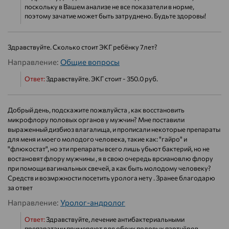
поскольку в Вашем анализе не все показатели в норме,
поэтому зачатие может быть затруднено. Будьте здоровы!
Здравствуйте. Сколько стоит ЭКГ ребёнку 7лет?
Направление:
Общие вопросы
Ответ:
Здравствуйте. ЭКГ стоит - 350.0 руб.
Добрый день, подскажите пожвлуйста , как восстановить
микрофлору половых органов у мужчин? Мне поставили
выраженный дизбиоз влагалища, и прописали некоторые препараты
для меня и моего молодого человека, такие как: "гайро" и
"флюкостат", но эти препараты всего лишь убьют бактерий, но не
востановят флору мужчины , я в свою очередь врсиановлю флору
при помощи вагинальных свечей, а как быть молодому человеку?
Средств и возмржности посетить уролога нету . Зранее благодарю
за ответ
Направление:
Уролог-андролог
Ответ:
Здравствуйте, лечение антибактериальными
препаратами примеряют для обоих половых партнёров,