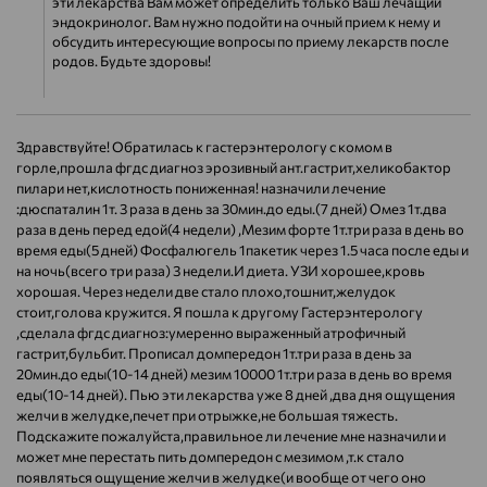
эти лекарства Вам может определить только Ваш лечащий
эндокринолог. Вам нужно подойти на очный прием к нему и
обсудить интересующие вопросы по приему лекарств после
родов. Будьте здоровы!
Здравствуйте! Обратилась к гастерэнтерологу с комом в
горле,прошла фгдс диагноз эрозивный ант.гастрит,хеликобактор
пилари нет,кислотность пониженная! назначили лечение
:дюспаталин 1т. 3 раза в день за 30мин.до еды.(7 дней) Омез 1т.два
раза в день перед едой(4 недели) ,Мезим форте 1т.три раза в день во
время еды(5 дней) Фосфалюгель 1пакетик через 1.5 часа после еды и
на ночь(всего три раза) 3 недели.И диета. УЗИ хорошее,кровь
хорошая. Через недели две стало плохо,тошнит,желудок
стоит,голова кружится. Я пошла к другому Гастерэнтерологу
,сделала фгдс диагноз:умеренно выраженный атрофичный
гастрит,бульбит. Прописал домпередон 1т.три раза в день за
20мин.до еды(10-14 дней) мезим 10000 1т.три раза в день во время
еды(10-14 дней). Пью эти лекарства уже 8 дней ,два дня ощущения
желчи в желудке,печет при отрыжке,не большая тяжесть.
Подскажите пожалуйста,правильное ли лечение мне назначили и
может мне перестать пить домпередон с мезимом ,т.к стало
появляться ощущение желчи в желудке(и вообще от чего оно