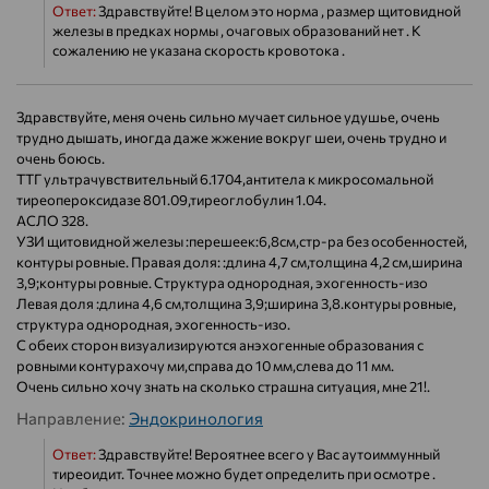
Ответ:
Здравствуйте! В целом это норма , размер щитовидной
железы в предках нормы , очаговых образований нет . К
сожалению не указана скорость кровотока .
Здравствуйте, меня очень сильно мучает сильное удушье, очень
трудно дышать, иногда даже жжение вокруг шеи, очень трудно и
очень боюсь.
ТТГ ультрачувствительный 6.1704,антитела к микросомальной
тиреопероксидазе 801.09,тиреоглобулин 1.04.
АСЛО 328.
УЗИ щитовидной железы :перешеек:6,8см,стр-ра без особенностей,
контуры ровные. Правая доля: :длина 4,7 см,толщина 4,2 см,ширина
3,9;контуры ровные. Структура однородная, эхогенность-изо
Левая доля :длина 4,6 см,толщина 3,9;ширина 3,8.контуры ровные,
структура однородная, эхогенность-изо.
С обеих сторон визуализируются анэхогенные образования с
ровными контурахочу ми,справа до 10 мм,слева до 11 мм.
Очень сильно хочу знать на сколько страшна ситуация, мне 21!.
Направление:
Эндокринология
Ответ:
Здравствуйте! Вероятнее всего у Вас аутоиммунный
тиреоидит. Точнее можно будет определить при осмотре .