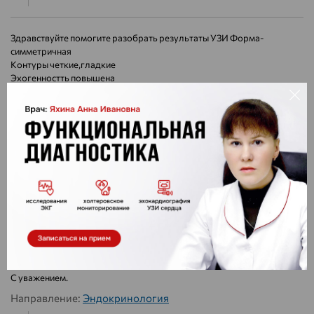
Здравствуйте помогите разобрать результаты УЗИ Форма-
симметричная
Контуры четкие,гладкие
Эхогенностть повышена
Эхо структура однородная
Размеры
Правая доля толщина -17мм
Ширина- 18мм
Длина42 мм
Левая доля
16мм
17мм
41мм
Рисунок кровеносных сосудов усилен
Региональные лимфоузлы не увеличены Подчелюстной лимфоузел
слева-12.3мм
Скажите какая патология выявляется на УЗИ?
И какие дополнительные обследования необходимо пройти?
С уважением.
Направление:
Эндокринология