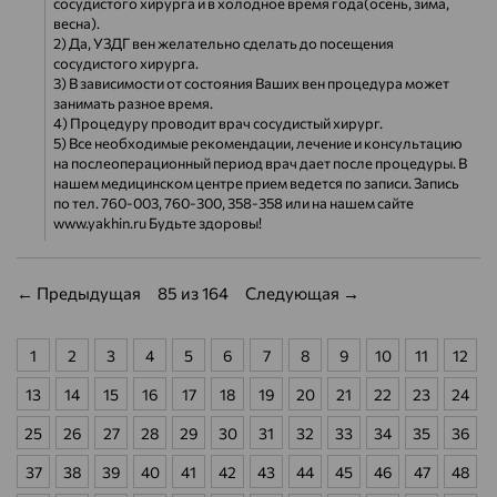
сосудистого хирурга и в холодное время года(осень, зима,
весна).
2) Да, УЗДГ вен желательно сделать до посещения
сосудистого хирурга.
3) В зависимости от состояния Ваших вен процедура может
занимать разное время.
4) Процедуру проводит врач сосудистый хирург.
5) Все необходимые рекомендации, лечение и консультацию
на послеоперационный период врач дает после процедуры. В
нашем медицинском центре прием ведется по записи. Запись
по тел. 760-003, 760-300, 358-358 или на нашем сайте
www.yakhin.ru Будьте здоровы!
← Предыдущая
85 из 164
Следующая →
1
2
3
4
5
6
7
8
9
10
11
12
13
14
15
16
17
18
19
20
21
22
23
24
25
26
27
28
29
30
31
32
33
34
35
36
37
38
39
40
41
42
43
44
45
46
47
48