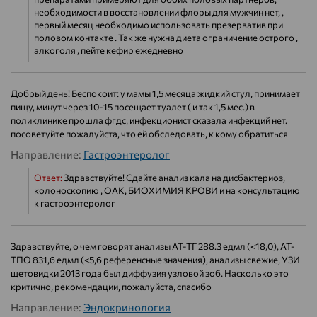
необходимости в восстановлении флоры для мужчин нет, ,
первый месяц необходимо использовать презерватив при
половом контакте . Так же нужна диета ограничение острого ,
алкоголя , пейте кефир ежедневно
Добрый день! Беспокоит: у мамы 1,5 месяца жидкий стул, принимает
пищу, минут через 10-15 посещает туалет ( и так 1,5 мес.) в
поликлинике прошла фгдс, инфекционист сказала инфекций нет.
посоветуйте пожалуйста, что ей обследовать, к кому обратиться
Направление:
Гастроэнтеролог
Ответ:
Здравствуйте! Сдайте анализ кала на дисбактериоз,
колоноскопию , ОАК, БИОХИМИЯ КРОВИ и на консультацию
к гастроэнтеролог
Здравствуйте, о чем говорят анализы АТ-ТГ 288.3 едмл (<18,0), АТ-
ТПО 831,6 едмл (<5,6 референсные значения), анализы свежие, УЗИ
щетовидки 2013 года был диффузия узловой зоб. Насколько это
критично, рекомендации, пожалуйста, спасибо
Направление:
Эндокринология