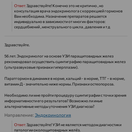
Ответ:
Здравствуйте! Конечно это не критично , но
консультация врача эндокринолога с коррекцией гормонов
Вам необходима. Назначение препаратов решается
индивидуально в зависимости от многих факторов:
сердцебиений , менструального цикла , давления и т д
Здравствуйте.
56 лет. Эндокринолог на основе УЗИ паращитовидных желез
рекомендовал осуществить сцинтиграфию паращитовидных желез
(ультразвуковые признаки гиперплазии).
Паратгормон в динамике в норме, кальций - в норме, ТТГ – в норме,
витамин Д - значительно ниже нормы. Признаки остеопороза.
Необходимо ли мне пройти процедуру сцинтиграфии с точки зрения
информативности его результатов? Возможно ли иные
альтернативные методы уточнения УЗИ диагноза?
Направление:
Эндокринология
Ответ:
Здравствуйте! УЗИ не является методом диагностики
патологии околощитовидных желёз.