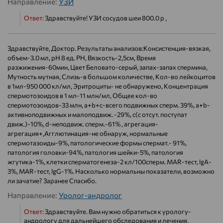
Направление:
УЗИ
Ответ:
Здравствуйте! УЗИ сосудов шеи 800.0 р ,
Здравствуйте, Доктор. Результаты анализов:Консистенция-вязкая,
объем-3.0 мл, рН 8 ед. РН, Вязкость-2,5см, Время
разжижения-60мин, Цвет Беловато-серый, запах-запах спермина,
Мутность мутная, Слизь-в большом количестве, Кол-во лейкоцитов
в 1мл-950 000 кл/мл, Эритроциты- не обнаружено, Концентрация
спермотозоидов в 1 мл-11 млн/мл, Общее кол-во
спермотозоидов-33 млн, a+b+c-всего подвижных сперм. 39%, a+b-
активноподвижных и малоподвиж. -29%, с(с отсут. поступат
движ.)-10%, d-неподвиж. сперм.-61% , агрегация-
агрегация+,Агглютинация-не обнаруж, нормальные
спермотазоиды-9%, патологические формы спермат.- 91%,
патология головки-94%, патология шейки-5%, патология
жгутика-1%, клетки сперматогенеза-2 кл/100сперм. MAR-тест, lgA-
3%, MAR-тест, lgG-1%. Насколько нормальны показатели, возможно
ли зачатие? Заранее Спасибо.
Направление:
Уролог-андролог
Ответ:
Здравствуйте. Вам нужно обратиться к урологу-
андрологу для дальнейшего обследования и лечения,