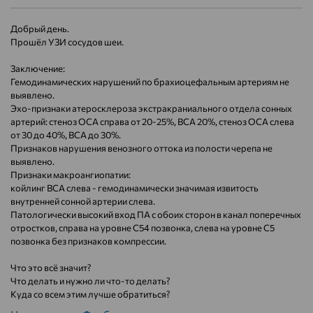
Добрый день.
Прошёл УЗИ сосудов шеи.
Заключение:
Гемодинамических нарушений по брахиоцефальным артериям не
выявлено.
Эхо-признаки атеросклероза экстракраниального отдела сонных
артерий: стеноз ОСА справа от 20-25%, ВСА 20%, стеноз ОСА слева
от 30 до 40%, ВСА до 30%.
Признаков нарушения венозного оттока из полости черепа не
выявлено.
Признаки макроангиопатии:
койлинг ВСА слева - гемодинамически значимая извитость
внутренней сонной артерии слева.
Патологически высокий вход ПА с обоих сторон в канал поперечных
отростков, справа на уровне С54 позвонка, слева на уровне С5
позвонка без признаков компрессии.
Что это всё значит?
Что делать и нужно ли что-то делать?
Куда со всем этим лучше обратиться?