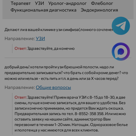
Терапевт
УЗИ
Уролог-андролог
Флеболог
Функциональная диагностика
Эндокринология
Делают ли в вашей клинике узи симфиза(лонного сочленения)
Направление:
УЗИ
Ответ:
Здравствуйте, да конечно
добрый день! хотели пройти узи брюшной полости. надо ли
предварительно записываться? что брать с собой кроме денег? что
можно или нельзя - есть пить и т.п. в день или за Х часов перед?
Направление:
Общие вопросы
Ответ:
Здравствуйте! Прием врача УЗИ с 8-15 до 18-30, в две
смены, лучше конечно записаться, для вашего удобства. Без
записи конечно принимаем, но придется Вам ждать окошка.
Предварительная запись по тел. 8-8552-358 358. Или можно
оставить заявку на нашем сайте, администратор Вам
перезвонит в течении 1-20 мин. Натощак. Одноразовое белье
и полотенца у нас имеются для всех клиентов.