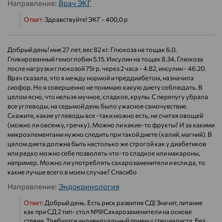
Направление:
Врач ЭКГ
Ответ:
Здравствуйте! ЭКГ - 400,0 р
Добрый день! мне 27 лет, вес 82 кг. Глюкоза на тощак 6.0.
Гликированный гемоглобин 5.15. Инсулин на тощак 8.34. Глюкоза
после нагрузки глюкозой 75гр. через 2 часа - 4.82, инсулин - 46.20.
Врач сказала, что я между нормой и преддиабетом, назначила
сиофор. Но я совершенно не понимаю какую диету соблюдать. В
целом ясно, что нельзя мучное, сладкое, крупы. С перепугу убрала
все углеводы, на седьмой день было ужасное самочувствие.
Скажите, какие углеводы все -таки можно есть, не считая овощей
(можно ли овсянку, гречку). Можно ли какие-то фрукты? И за какими
микроэлементами нужно следить при такой диете (калий, магний). В
целом диета должна быть настолько же строгой как у диабетиков
или редко можно себе позволять что-то сладкое или макароны,
например. Можно ли употреблять сахарозаменители и если да, то
какие лучше всего в моем случае? Спасибо
Направление:
Эндокринология
Ответ:
Добрый день. Есть риск развития СД! Значит, питание
как при СД 2 тип- стол №9!Сахарозаменители на основе
стевии. Требуется индивидуальный прием у специалиста. Без