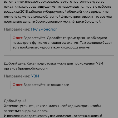
вспонтанных пневмотороксов,после этого постоянное чувство
нехватки кислорода, ощущение что неможешь полностью набрать
воздуха.в 2018 заболел туберкуломой обеих лёгких вырезали не
легче не хуже не стало.в областной фтизиотрии говарят что все мол
нормально делал и бронхоскопию и мскт лёгких и брюшной.
Направление:
Пульмонолог
Ответ:
Здравствуйте! Сделайте спирометрию , необходимо
посмотреть функцию внешного дыхания . Там все видно будет
есть проблемы с недостатком кислорода или нет
Добрый день. Какая подготовка нужна для прохождения УЗИ
органов брюшной полости
Направление:
УЗИ
Ответ:
Здравствуйте, натощак и все
Добрый день!
Хотелось уточнить, какие анализы необходимо сдать ,чтобы
записаться эндокринологу.
И возможно ли сдать сразу у вас и получить ответ на анализы?