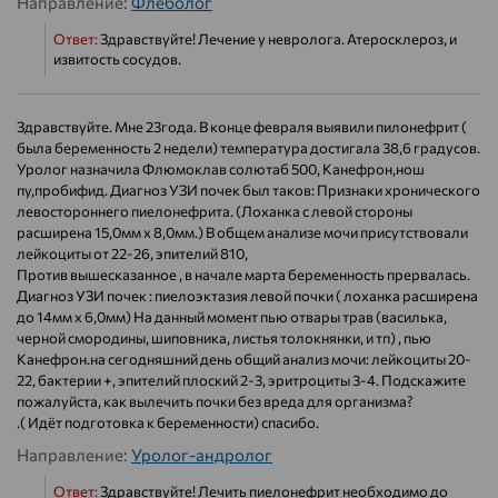
Направление:
Флеболог
Ответ:
Здравствуйте! Лечение у невролога. Атеросклероз, и
извитость сосудов.
Здравствуйте. Мне 23года. В конце февраля выявили пилонефрит (
была беременность 2 недели) температура достигала 38,6 градусов.
Уролог назначила Флюмоклав солютаб 500, Канефрон,нош
пу,пробифид. Диагноз УЗИ почек был таков: Признаки хронического
левостороннего пиелонефрита. (Лоханка с левой стороны
расширена 15,0мм х 8,0мм.) В общем анализе мочи присутствовали
лейкоциты от 22-26, эпителий 810,
Против вышесказанное , в начале марта беременность прервалась.
Диагноз УЗИ почек : пиелоэктазия левой почки ( лоханка расширена
до 14мм х 6,0мм) На данный момент пью отвары трав (василька,
черной смородины, шиповника, листья толокнянки, и тп) , пью
Канефрон.на сегодняшний день общий анализ мочи: лейкоциты 20-
22, бактерии +, эпителий плоский 2-3, эритроциты 3-4. Подскажите
пожалуйста, как вылечить почки без вреда для организма?
.( Идёт подготовка к беременности) спасибо.
Направление:
Уролог-андролог
Ответ:
Здравствуйте! Лечить пиелонефрит необходимо до