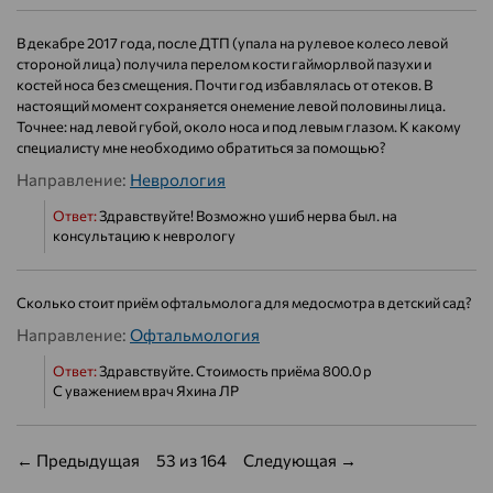
В декабре 2017 года, после ДТП (упала на рулевое колесо левой
стороной лица) получила перелом кости гайморлвой пазухи и
костей носа без смещения. Почти год избавлялась от отеков. В
настоящий момент сохраняется онемение левой половины лица.
Точнее: над левой губой, около носа и под левым глазом. К какому
специалисту мне необходимо обратиться за помощью?
Направление:
Неврология
Ответ:
Здравствуйте! Возможно ушиб нерва был. на
консультацию к неврологу
Сколько стоит приём офтальмолога для медосмотра в детский сад?
Направление:
Офтальмология
Ответ:
Здравствуйте. Стоимость приёма 800.0 р
С уважением врач Яхина ЛР
← Предыдущая
53 из 164
Следующая →