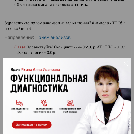
объективного анализа сложно ответить.
Здравствуйте, прием анализов на кальцитонин ? Антитела к ТПО? и
по какой цене?
Направление:
Прием анализов
Ответ:
Здравствуйте! Кальцинтонин - 365.0 р, АТ к ТПО - 310.0
р. Забор крови - 60.0 р.
Добрый день! Денситометрия у вас какая? ультразвуковая? И
почему только по пяточной кости проводите? БЕдренную кость,
позвонки, лучезапястный сустав неужели нельзя проверить?
Спасибо. И к какому специалисту идти дальше с результатами- к
ревматологу? кто занимается этой проблемой? остеопороз.
Направление:
Общие вопросы
Ответ:
Здравствуйте, ультразвуковой денситометр , без
облучения , без вреда , и самое главно точен . Производиться
анализ пяточной кости , аппарат адаптирован для пыточной
кости и ежедневно тестируется . При патологии остепения или
остеопороз необходима консультация эндокринолога