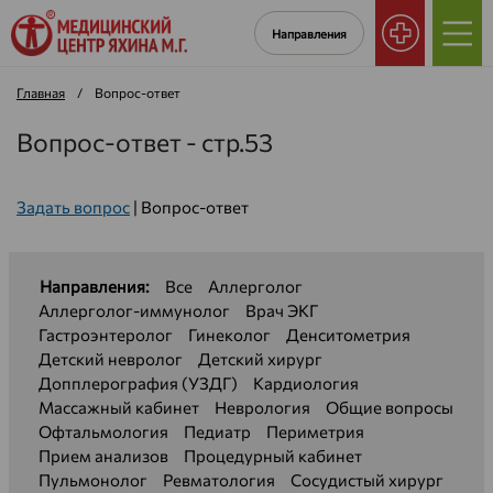
Направления
Главная
/
Вопрос-ответ
Вопрос-ответ - стр.53
Задать вопрос
|
Вопрос-ответ
Направления:
Все
Аллерголог
Аллерголог-иммунолог
Врач ЭКГ
Гастроэнтеролог
Гинеколог
Денситометрия
Детский невролог
Детский хирург
Допплерография (УЗДГ)
Кардиология
Массажный кабинет
Неврология
Общие вопросы
Офтальмология
Педиатр
Периметрия
Прием анализов
Процедурный кабинет
Пульмонолог
Ревматология
Сосудистый хирург