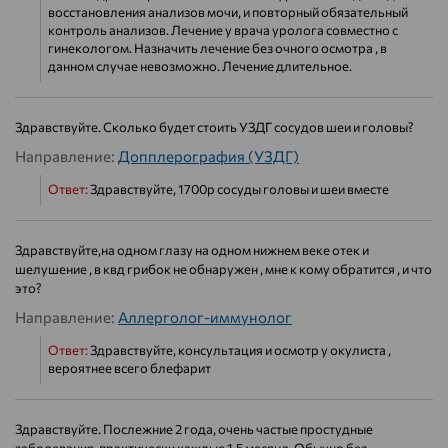
восстановления анализов мочи, и повторный обязательный
контроль анализов. Лечение у врача уролога совместно с
гинекологом. Назначить лечение без очного осмотра , в
данном случае невозможно. Лечение длительное.
Здравствуйте. Сколько будет стоить УЗДГ сосудов шеи и головы?
Направление:
Допплерография (УЗДГ)
Ответ:
Здравствуйте, 1700р сосуды головы и шеи вместе
Здравствуйте,на одном глазу на одном нижнем веке отек и
шелушение , в квд грибок не обнаружен , мне к кому обратится , и что
это?
Направление:
Аллерголог-иммунолог
Ответ:
Здравствуйте, консультация и осмотр у окулиста ,
вероятнее всего блефарит
Здравствуйте. Послежние 2 года, очень частые простудные