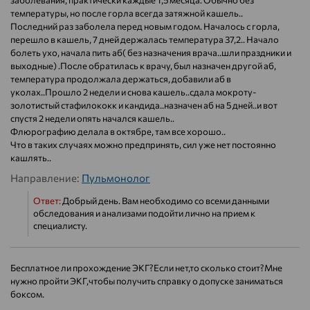
заболевания, практически каждые 1,5 месяца. Обычно без
температуры, но после горла всегда затяжной кашель..
Последний раз заболела перед новым годом. Началось с горла,
перешло в кашель, 7 дней держалась температура 37,2.. Начало
болеть ухо, начала пить аб( без назначения врача..шли праздники и
выходные) .После обратилась к врачу, был назначен другой аб,
температура продолжала держаться, добавили аб в
уколах..Прошло 2 недели и снова кашель..сдала мокроту-
золотистый стафилококк и кандида..назначен аб на 5 дней..и вот
спустя 2 недели опять начался кашель..
Флюрографию делала в октябре, там все хорошо..
Что в таких случаях можно предпринять, сил уже нет постоянно
кашлять..
Направление:
Пульмонолог
Ответ:
Добрый день. Вам необходимо со всеми данными
обследования и анализами подойти лично на прием к
специалисту.
Бесплатное ли прохождение ЭКГ?Если нет,то сколько стоит?Мне
нужно пройти ЭКГ,чтобы получить справку о допуске заниматься
боксом.