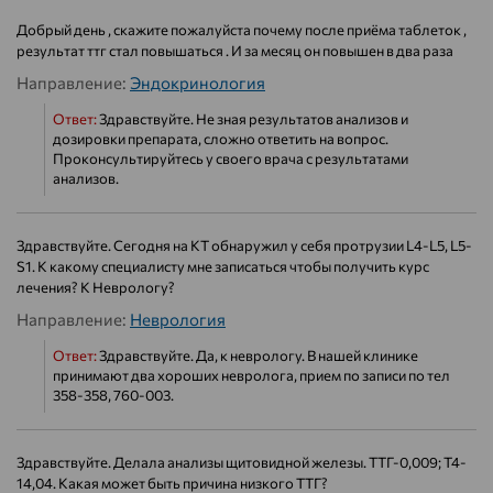
Добрый день , скажите пожалуйста почему после приёма таблеток ,
результат ттг стал повышаться . И за месяц он повышен в два раза
Направление:
Эндокринология
Ответ:
Здравствуйте. Не зная результатов анализов и
дозировки препарата, сложно ответить на вопрос.
Проконсультируйтесь у своего врача с результатами
анализов.
Здравствуйте. Сегодня на КТ обнаружил у себя протрузии L4-L5, L5-
S1. К какому специалисту мне записаться чтобы получить курс
лечения? К Неврологу?
Направление:
Неврология
Ответ:
Здравствуйте. Да, к неврологу. В нашей клинике
принимают два хороших невролога, прием по записи по тел
358-358, 760-003.
Здравствуйте. Делала анализы щитовидной железы. ТТГ-0,009; Т4-
14,04. Какая может быть причина низкого ТТГ?