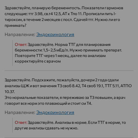
Здравствуйте, планирую беременнтость. Показатели гармонов
следующие: ттг 3.98, св.т4 12.5, АТ к Тпо 11. Прописали пить l-
тироксин, в течение 2 месяцев с посл. Сдачей ттг. Нужно ли его
принимать?
Направление:
Эндокринология
Ответ:
Здравствуйте. Норма ТТГ для планирования
беременности: 1,5–2,5 мЕд/л. Нужно принимать препарат.
Повторите ТТГ через 1 месяц, далее по анализам
корректируйте с врачом
Здравствуйте. Подскажите, пожалуйста, дочери 2 года сдали
анализы ЩЖ и вот значения Т3 своб 8.42, Т4 своб 19.1, ТТГ 5.11, АТПО
10.37.
Это нормальные показатели, я переживаю за Т3 повышен, а врач
говорит все норм это плавающий и стоит см Т4.
Направление:
Эндокринология
Ответ:
Здравствуйте. Анализы в норме. Если ТТГ в норме, то
другие анализы сдавать не нужно.