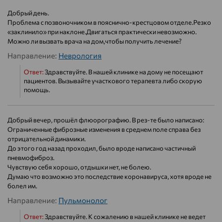
Добрый день.
Проблема с позвоночником в пояснично-крестцовом отделе.Резко
«заклинило» при наклоне.Двигаться практически невозможно.
Можно ли вызвать врача на дом,чтобы получить лечение?
Направление:
Неврология
Ответ:
Здравствуйте. В нашей клинике на дому не посещают
пациентов. Вызывайте участкового терапевта либо скорую
помощь.
Добрый вечер, прошёл флюорографию. В рез-те было написано:
Ограниченные фиброзные изменения в среднем поле справа без
отрицательной динамики.
До этого год назад проходил, было вроде написано частичный
пневмофиброз.
Чувствую себя хорошо, отдышки нет, не болею.
Думаю что возможно это последствие коронавируса, хотя вроде не
болел им.
Направление:
Пульмонолог
Ответ:
Здравствуйте. К сожалению в нашей клинике не ведет