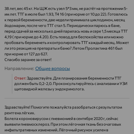
38 лет, вес 45 кг. На ЩЖ есть узел 5*3 мм, не растёт на протяжении 5-
им лет. ТТГ в июле был 1.93, Т4 16 (при норме от 10 до 22). Готовлюсь
к первой беременности, две недели принимала циклодинон, месяц
йодомарин, после чего ТТГ стал 5. Периодически парюсь в бане,
перед сдачей за несколько дней парилась новь и сере 1,5 месяца ТТГ
4,19 ( при норме до 4.20). Есть повод для беспокойства или можно
пробовать беременеть и контролировать ТТГ каждый месяц. Может
ли это реакция на препараты и баню? Летом Пролактина 461 был
при норме от 127 до 627.
Спасибо заранее за ответ!
Направление:
Общие вопросы
Ответ:
Здравствуйте. Для планирования беременности ТТГ
должен быть 0,2-2,0. Проконсультируйтесь с анализами и УЗИ
щитовидной железы у эндокринолога.
Здравствуйте! Помогите пожалуйста разобраться с результатом
рентгена лёгких.
Болела короновирусом с пневмонией в сентябре 2020 г, сейчас
выявили пневмосклероз. При этом лёгочная ткань без очаговых
инфильтративных изменений. Лёгочный рисунок усилен в