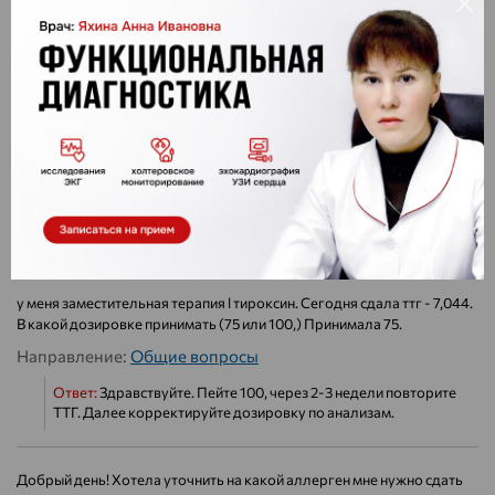
Направление:
УЗИ
Ответ:
Запись на УЗИ по тел 358-358, 760-003.
ТТГ 5.210 можно ли забеременеть с такими анализами ? То что
повышенный ттг
Направление:
Гинеколог
Ответ:
Здравствуйте. Для планирования беременности ТТГ
должен быть 2,0-2,5. Проконсультируйтесь у эндокринолога.
у меня заместительная терапия l тироксин. Сегодня сдала ттг - 7,044.
В какой дозировке принимать (75 или 100,) Принимала 75.
Направление:
Общие вопросы
Ответ:
Здравствуйте. Пейте 100, через 2-3 недели повторите
ТТГ. Далее корректируйте дозировку по анализам.
Добрый день! Хотела уточнить на какой аллерген мне нужно сдать