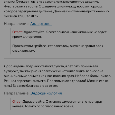
анализ. Отекает гортань в связи с чем затрудненное дыхание.
Чувство кома в горле. Ощущение слизи между носом и горлом,
которое перекрывает дыхание. Данные симптомы на протяжении 2х
месяцев. 89053731017
Направление:
Аллерголог
Ответ:
Здравствуйте. К сожалению в нашей клинике не ведет
прием аллерголог.
Проконсультируйтесь с терапевтом, он уже направит вас к
специалистам.
Добрый день, подскажите пожалуйста, я лет пять принимала
эутирокс, так как у меня практически нет щитовидка, вернее она
очень очень маленькая как мне пояснил врач. Набрала большой вес.
Решила перестать пить его. Правильно ли я сделала? Можно его не
пить? Заранее благодарю за ответ.
Направление:
Эндокринология
Ответ:
Здравствуйте. Отменять самостоятельно препарат
нельзя. Только по согласованию врача.