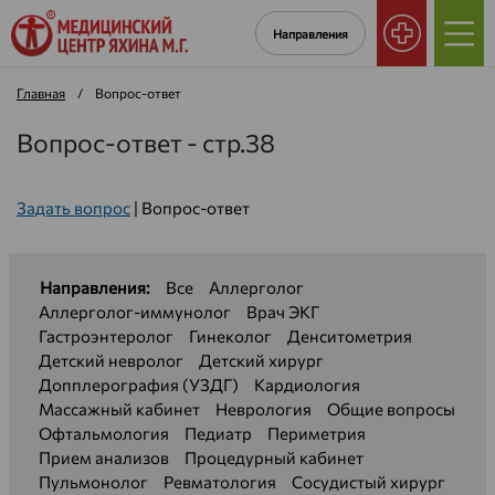
Направления
Главная
/
Вопрос-ответ
Вопрос-ответ - стр.38
Задать вопрос
|
Вопрос-ответ
Направления:
Все
Аллерголог
Аллерголог-иммунолог
Врач ЭКГ
Гастроэнтеролог
Гинеколог
Денситометрия
Детский невролог
Детский хирург
Допплерография (УЗДГ)
Кардиология
Массажный кабинет
Неврология
Общие вопросы
Офтальмология
Педиатр
Периметрия
Прием анализов
Процедурный кабинет
Пульмонолог
Ревматология
Сосудистый хирург