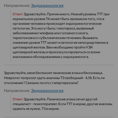
Направление:
Эндокринология
Ответ:
Здравствуйте. Причин много. Низкий уровень ТТГ при
нормальном уровне Т4 может быть признаком того, что в
организме человека происходят эндокринологические
патологии. Это могут быть: гипотиреоз, вызванный
заболеваниями гипофиза или головного мозга,
тиреотоксикоз с субклиническим течением. Вызывать
снижение уровня ТТГ может и патология непосредственно в
щитовидной железе. Вам необходимо пройти УЗИ
щитовидной железы и проконсультироваться со всеми
анализами и обследованиями у эндокринолога.
Здравствуйте, меня беспокоят панические атаки и бессонница.
Невролог попросил сдать анализы T3 свободный - 4,18. Есть ли
отклонения ? Связано ли это с гипертиреозом?
Направление:
Эндокринология
Ответ:
Здравствуйте. Панические атаки лечит другой
специалист - психотерапевт. Если ТТГ в норме, другие анализы
сдавать не нужно. Т3 в норме.