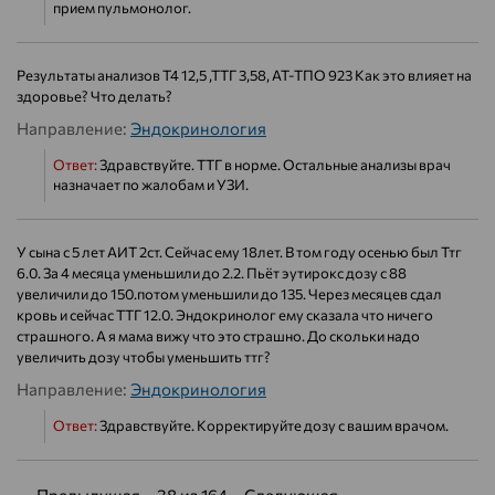
прием пульмонолог.
Результаты анализов Т4 12,5 ,ТТГ 3,58, АТ-ТПО 923 Как это влияет на
здоровье? Что делать?
Направление:
Эндокринология
Ответ:
Здравствуйте. ТТГ в норме. Остальные анализы врач
назначает по жалобам и УЗИ.
У сына с 5 лет АИТ 2ст. Сейчас ему 18лет. В том году осенью был Ттг
6.0. За 4 месяца уменьшили до 2.2. Пьёт эутирокс дозу с 88
увеличили до 150.потом уменьшили до 135. Через месяцев сдал
кровь и сейчас ТТГ 12.0. Эндокринолог ему сказала что ничего
страшного. А я мама вижу что это страшно. До скольки надо
увеличить дозу чтобы уменьшить ттг?
Направление:
Эндокринология
Ответ:
Здравствуйте. Корректируйте дозу с вашим врачом.