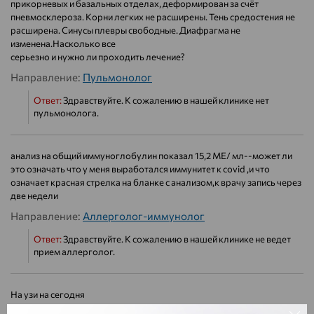
прикорневых и базальных отделах, деформирован за счёт
пневмосклероза. Корни легких не расширены. Тень средостения не
расширена. Синусы плевры свободные. Диафрагма не
изменена.Насколько все
серьезно и нужно ли проходить лечение?
Направление:
Пульмонолог
Ответ:
Здравствуйте. К сожалению в нашей клинике нет
пульмонолога.
анализ на общий иммуноглобулин показал 15,2 МЕ/ мл--может ли
это означать что у меня выработался иммунитет к covid ,и что
означает красная стрелка на бланке с анализом,к врачу запись через
две недели
Направление:
Аллерголог-иммунолог
Ответ:
Здравствуйте. К сожалению в нашей клинике не ведет
прием аллерголог.
На узи на сегодня
Узи поджелудочной и желчного пузыря