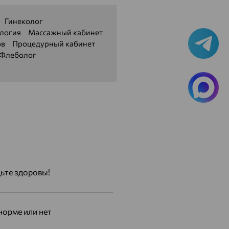
Гинеколог
логия
Массажный кабинет
ов
Процедурный кабинет
Флеболог
дьте здоровы!
норме или нет