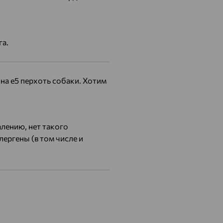
га.
на е5 перхоть собаки. Хотим
алению, нет такого
лергены (в том числе и