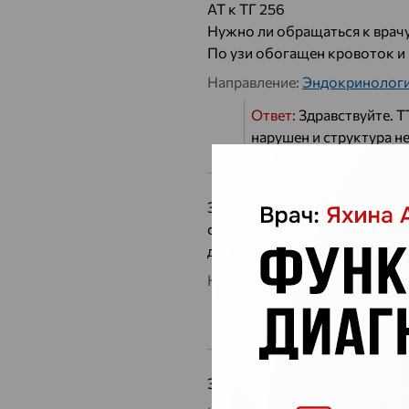
АТ к ТГ 256
Нужно ли обращаться к врач
По узи обогащен кровоток и
Направление:
Эндокринолог
Ответ:
Здравствуйте. Т
нарушен и структура н
Здравствуйте,скажите, пожал
стабильно был показатель 1- 
дозировку препарата? Спасиб
Направление:
Эндокринолог
Ответ:
Здравствуйте. П
Здравствуйте. Т4 свободный -