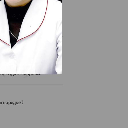
 Чтобы назначить лечение,
тре, наличии обследований и
оз. Диагноз ставит врач
в). Будьте здоровы!
в порядке ?