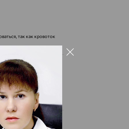
оваться, так как кровоток
и Эутирокс дозировкой 37,5,
 3,01,нужно ли увеличить
 нужно ли какое то лечение?