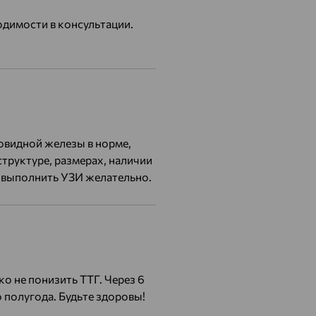
ходимости в консультации.
овидной железы в норме,
труктуре, размерах, наличии
му выполнить УЗИ желательно.
ко не понизить ТТГ. Через 6
 полугода. Будьте здоровы!