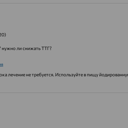
20)
? нужно ли снижать ТТГ?
ия
ока лечение не требуется. Используйте в пищу йодированную