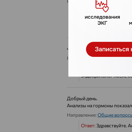
Направление:
Эндокринолог
Ответ:
Здравствуйте. Р
нужен диагноз. Диагно
анализов). Будьте здо
что делать если 4 общий и с
Направление:
Общие вопрос
Ответ:
Здравствуйте. Л
эндокринолог после ко
Добрый день.
Анализы на гормоны показали 
Направление:
Общие вопрос
Ответ:
Здравствуйте. А