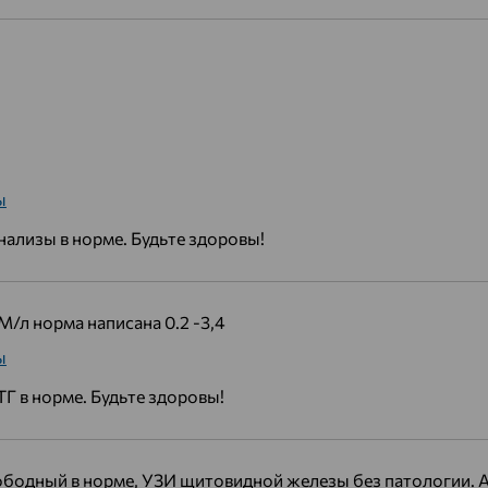
ы
нализы в норме. Будьте здоровы!
/л норма написана 0.2 -3,4
ы
ТГ в норме. Будьте здоровы!
свободный в норме, УЗИ щитовидной железы без патологии. 