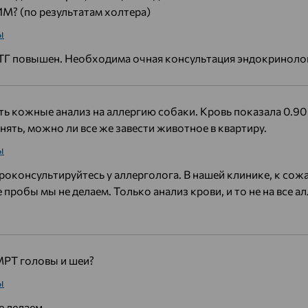
М? (по результатам холтера)
ы
ТТГ повышен. Необходима очная консультация эндокриноло
ть кожные анализ на аллергию собаки. Кровь показала 0.90 
нять, можно ли все же завести животное в квартиру.
ы
роконсультируйтесь у аллерголога. В нашей клинике, к сож
пробы мы не делаем. Только анализ крови, и то не на все ал
 МРТ головы и шеи?
ы
е делаем.