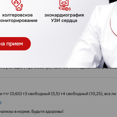
ия
езультат ТТГ какой? Т4 и Т3 в норме. Лечение не назначаем.
з ставит врач эндокринолог после консультации ( при осмо
ровы!
вободный занижены? какой план лечения?
ы
ечение не назначаем. Чтобы назначить лечение, нужен диагн
нсультации ( при осмотре, наличии обследований и анализо
ттг (0,60) т3 свободный (5,5) т4 свободный (10,25), все ли 
ы
нализы в норме. Будьте здоровы!