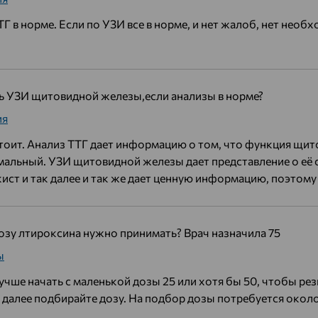
ТГ в норме. Если по УЗИ все в норме, и нет жалоб, нет необ
ть УЗИ щитовидной железы,если анализы в норме?
ия
тоит. Анализ ТТГ дает информацию о том, что функция щит
альный. УЗИ щитовидной железы дает представление о её с
 кист и так далее и так же дает ценную информацию, поэто
дозу лтироксина нужно принимать? Врач назначила 75
ы
учше начать с маленькой дозы 25 или хотя бы 50, чтобы рез
, далее подбирайте дозу. На подбор дозы потребуется около