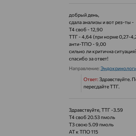
добрый день,
сдала анализы и вот рез-ты -
Т4 своб - 12,90
ТТГ - 4,64 (при норме 0,27-4,
анти-ТПО - 9,00
сильно ли критична ситуация
спасибо за ответ!
Направление:
Эндокринолог
Ответ:
Здравствуйте. П
пересдайте ТТГ.
Здравствуйте, ТТГ -3.59
Т4 своб 20.53 пмоль
Т3 свою 5.09 пмоль
АТ к ТПО 115