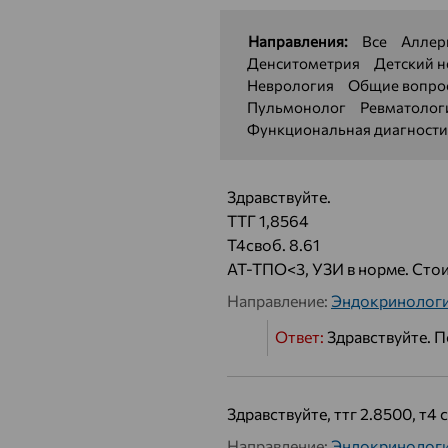
Направления:
Все
Аллер
Денситометрия
Детский н
Неврология
Общие вопро
Пульмонолог
Ревматолог
Функциональная диагности
Здравствуйте.
ТТГ 1,8564
Т4своб. 8.61
АТ-ТПО<3, УЗИ в норме. Стои
Направление:
Эндокринолог
Ответ:
Здравствуйте. П
Здравствуйте, ттг 2.8500, т4
Направление:
Эндокринолог