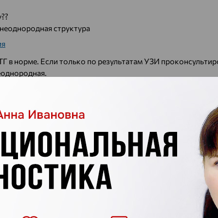
у??
 неоднородная структура
ия
ТГ в норме. Если только по результатам УЗИ проконсультир
еоднородная.
уйста, принимала до беременности и во время беременност
1,5после родов прошло полтора года, сейчас результат ТТГ
о за ответ
ия
ока не нужно. Раз в год проверяйте ТТГ. Будьте здоровы!
 15, Т3 свободный -2,9, АТПО - 68, АТ-ТГ - 116. Подскажите