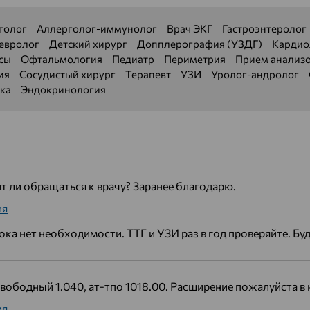
голог
Аллерголог-иммунолог
Врач ЭКГ
Гастроэнтеролог
евролог
Детский хирург
Допплерография (УЗДГ)
Кардио
сы
Офтальмология
Педиатр
Периметрия
Прием анализ
ия
Сосудистый хирург
Терапевт
УЗИ
Уролог-андролог
ка
Эндокринология
т ли обращаться к врачу? Заранее благодарю.
ия
ока нет необходимости. ТТГ и УЗИ раз в год проверяйте. Бу
 свободный 1.040, ат-тпо 1018.00. Расширение пожалуйста в 
ия