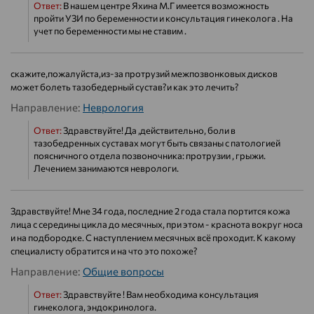
Ответ:
В нашем центре Яхина М.Г имеется возможность
пройти УЗИ по беременности и консультация гинеколога . На
учет по беременности мы не ставим .
скажите,пожалуйста,из-за протрузий межпозвонковых дисков
может болеть тазобедерный сустав?и как это лечить?
Направление:
Неврология
Ответ:
Здравствуйте! Да ,действительно, боли в
тазобедренных суставах могут быть связаны с патологией
поясничного отдела позвоночника: протрузии , грыжи.
Лечением занимаются неврологи.
Здравствуйте! Мне 34 года, последние 2 года стала портится кожа
лица с середины цикла до месячных, при этом - краснота вокруг носа
и на подбородке. С наступлением месячных всё проходит. К какому
специалисту обратится и на что это похоже?
Направление:
Общие вопросы
Ответ:
Здравствуйте ! Вам необходима консультация
гинеколога, эндокринолога.