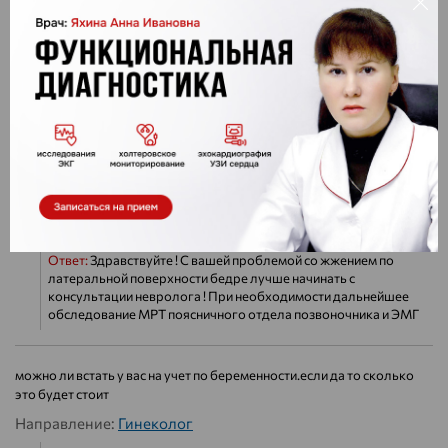
Направление:
Общие вопросы
Ответ:
Здравствуйте ! В нашем центре гематолога нет ,к
сожалению . Врач гематолог работает в городской больнице
2
Добрый день! Подскажите пожалуйста к какому врачу мне
обратиться со следующей проблемой:- на внешней стороне бедра
иногда чувство жжения и кожа онемевшая в одном и том же месте.
Жжение не постоянно, но кожа в этом месте все равно онемевшая.
Направление:
Флеболог
Ответ:
Здравствуйте ! С вашей проблемой со жжением по
латеральной поверхности бедре лучше начинать с
консультации невролога ! При необходимости дальнейшее
обследование МРТ поясничного отдела позвоночника и ЭМГ
можно ли встать у вас на учет по беременности.если да то сколько
это будет стоит
Направление:
Гинеколог