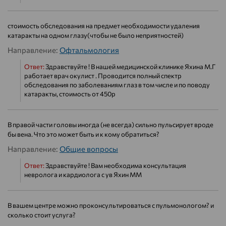
стоимость обследования на предмет необходимости удаления
катаракты на одном глазу(чтобы не было неприятностей)
Направление:
Офтальмология
Ответ:
Здравствуйте ! В нашей медицинской клинике Яхина М.Г
работает врач окулист . Проводится полный спектр
обследования по заболеваниям глаз в том числе и по поводу
катаракты, стоимость от 450р
В правой части головы иногда (не всегда) сильно пульсирует вроде
бы вена. Что это может быть и к кому обратиться?
Направление:
Общие вопросы
Ответ:
Здравствуйте ! Вам необходима консультация
невролога и кардиолога с ув Яхин ММ
В вашем центре можно проконсультироваться с пульмонологом? и
сколько стоит услуга?