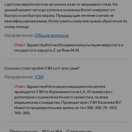
с детства мерзли ноги но не сильно и как то закрывали глаза. На
данный момент ноги до колена в основном болят и мерзнут оч
быстро и сам быстро мерзну. Предыдущие лечения считаю не
квалифиуцированными. Хотел узнать кому мне нужно обратиться по
этому поводу
Направление:
Общие вопросы
Ответ:
Здравствуйте! необходима консультация невролога и
сосудистого хирурга. С ув Яхин М.М.
Сколько стоит пройти УЗИ с ктг или с дми?
Направление:
УЗИ
Ответ:
Здравствуйте! в нашем медицинском центре
проводится УЗИ по беременности на I, II , III триместре с
допплером с оценкой маточного кровотока, по всем
медицинским стандартам. Проводит врач УЗИ Хасанова Ф.Г.
Имеется предварительная запись по тел 358-358, 76 -003,
760-300.
← Предыдущая
162 из 164
Следующая →