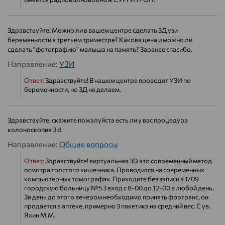
Здравствуйте! Можно ли в вашем центре сделать 3Д узи
беременности в третьем триместре? Какова цена и можно ли
сделать "фотографию" малыша на память? Заранее спасибо.
Направление:
УЗИ
Ответ:
Здравствуйте! В нашем центре проводят УЗИ по
беременности, но ЗД не делаем.
Здравствуйте. скажите пожалуйста есть ли у вас процедура
колоноскопия 3 d.
Направление:
Общие вопросы
Ответ:
Здравствуйте! виртуальная 3D это современный метод
осмотра толстого кишечника. Проводится на современных
компьютерных томографах. Приходите без записи в 1/09
городскую больницу №5 3 вход с 8-00 до 12-00 в любой день.
За день до этого вечером необходимо принять фортранс, он
продается в аптеке, примерно 3 пакетика на средний вес. С ув.
Яхин М.М.