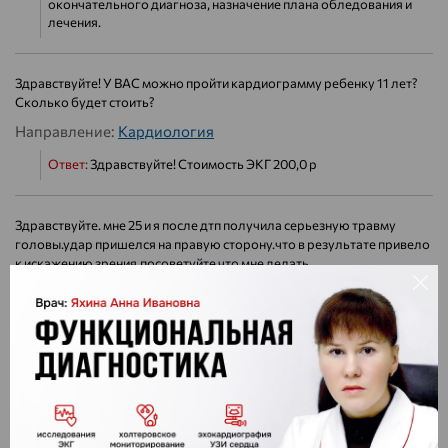
окончательного диагноза, назначение плана обледования и
лечения.
Здравствуйте! У ВАС можно пройти кардиограмму ребенку 11 лет?
Сколько будет стоить?
Направление:
Кардиология
Ответ:
Здравствуйте! Стоимость ЭКГ 200,0 р
Здравствуйте. мне 25 и я после дтп получила серьезную травму
головы.удар пришелся на правую сторону.что в результате привело
к искажению зрения.посоветуйте что мне делать.
Направление:
Офтальмология
Ответ:
Здравствуйте! Первично вам необходимо провести
МРТ томографию головного мозга, консультацяи врача
офтальмолога.
Здравствуйте у мамы очень сильно болят ноги, колени, они опухли и
вены видны,боль начинается когда она ложится спать!!!