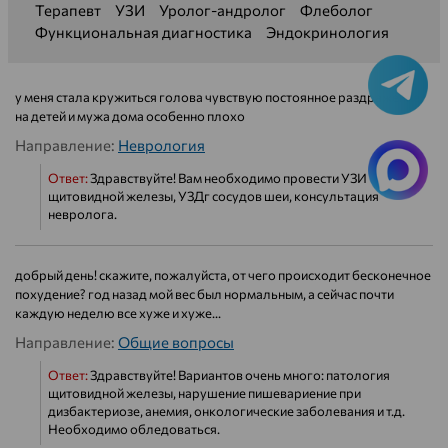
Терапевт
УЗИ
Уролог-андролог
Флеболог
Функциональная диагностика
Эндокринология
у меня стала кружиться голова чувствую постоянное раздражение
на детей и мужа дома особенно плохо
Направление:
Неврология
Ответ:
Здравствуйте! Вам необходимо провести УЗИ
щитовидной железы, УЗДг сосудов шеи, консультация
невролога.
добрый день! скажите, пожалуйста, от чего происходит бесконечное
похудение? год назад мой вес был нормальным, а сейчас почти
каждую неделю все хуже и хуже...
Направление:
Общие вопросы
Ответ:
Здравствуйте! Вариантов очень много: патология
щитовидной железы, нарушение пишевариение при
дизбактериозе, анемия, онкологические заболевания и т.д.
Необходимо обледоваться.