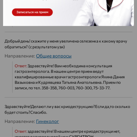
Направление:
Ревматология
Ответ:
Здравствуйте! Вам необходима консультация врача
сосудистого хирурга-флеболога и возможно ревматолога.
Добрый день! скажите у меня увеличена селезенка к какому врачу
обратиться? (с результатом узи)
Направление:
Общие вопросы
Ответ:
Здравствуйте! Вам необходима консультация
гастроэнтеролога. В нашем центре прием ведут
квалифицированные врачи гастроэнтерологи Яхина Дания
Вазыховна и Кудрявцева Татьяна Анатольевна. Прием по
записи, по тел. 358-358, 760-003, 760-300, 75-33-77.
Здравствуйте!Делают ли у вас криодеструкцию?Если да,то сколько
будет стоить?Спасибо.
Направление:
Гинеколог
Ответ:
здравствуйте! В нашем центре криодеструкци нет,
имеется радиоволновой нож СУРГИТРОН.