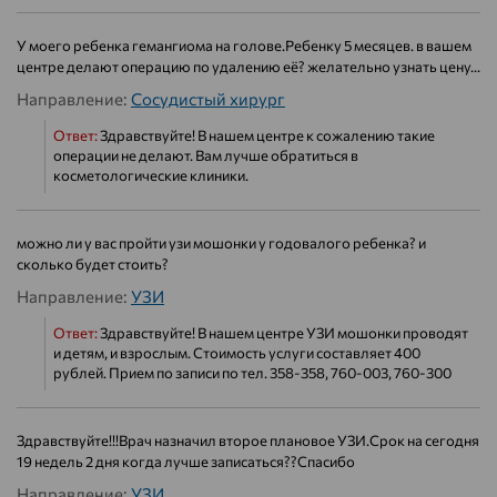
У моего ребенка гемангиома на голове.Ребенку 5 месяцев. в вашем
центре делают операцию по удалению её? желательно узнать цену...
Направление:
Сосудистый хирург
Ответ:
Здравствуйте! В нашем центре к сожалению такие
операции не делают. Вам лучше обратиться в
косметологические клиники.
можно ли у вас пройти узи мошонки у годовалого ребенка? и
сколько будет стоить?
Направление:
УЗИ
Ответ:
Здравствуйте! В нашем центре УЗИ мошонки проводят
и детям, и взрослым. Стоимость услуги составляет 400
рублей. Прием по записи по тел. 358-358, 760-003, 760-300
Здравствуйте!!!Врач назначил второе плановое УЗИ.Срок на сегодня
19 недель 2 дня когда лучше записаться??Спасибо
Направление:
УЗИ