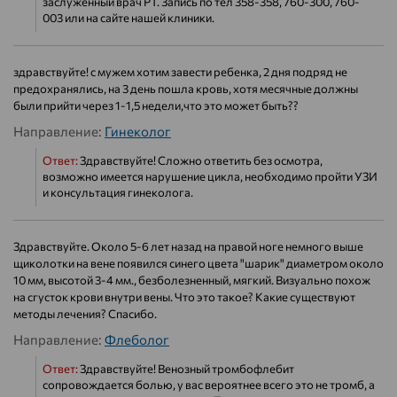
заслуженный врач РТ. Запись по тел 358-358, 760-300, 760-
003 или на сайте нашей клиники.
здравствуйте! с мужем хотим завести ребенка, 2 дня подряд не
предохранялись, на 3 день пошла кровь, хотя месячные должны
были прийти через 1-1,5 недели,что это может быть??
Направление:
Гинеколог
Ответ:
Здравствуйте! Сложно ответить без осмотра,
возможно имеется нарушение цикла, необходимо пройти УЗИ
и консультация гинеколога.
Здравствуйте. Около 5-6 лет назад на правой ноге немного выше
щиколотки на вене появился синего цвета "шарик" диаметром около
10 мм, высотой 3-4 мм., безболезненный, мягкий. Визуально похож
на сгусток крови внутри вены. Что это такое? Какие существуют
методы лечения? Спасибо.
Направление:
Флеболог
Ответ:
Здравствуйте! Венозный тромбофлебит
сопровождается болью, у вас вероятнее всего это не тромб, а