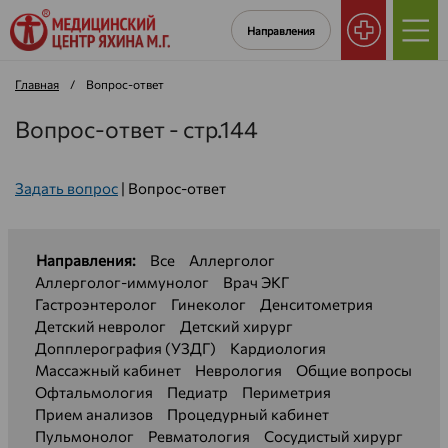
Направления
Главная
/
Вопрос-ответ
Вопрос-ответ - стр.144
Задать вопрос
|
Вопрос-ответ
Направления:
Все
Аллерголог
Аллерголог-иммунолог
Врач ЭКГ
Гастроэнтеролог
Гинеколог
Денситометрия
Детский невролог
Детский хирург
Допплерография (УЗДГ)
Кардиология
Массажный кабинет
Неврология
Общие вопросы
Офтальмология
Педиатр
Периметрия
Прием анализов
Процедурный кабинет
Пульмонолог
Ревматология
Сосудистый хирург