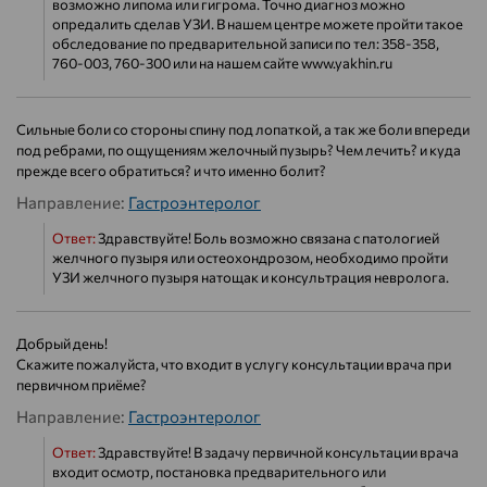
возможно липома или гигрома. Точно диагноз можно
опредалить сделав УЗИ. В нашем центре можете пройти такое
обследование по предварительной записи по тел: 358-358,
760-003, 760-300 или на нашем сайте www.yakhin.ru
Сильные боли со стороны спину под лопаткой, а так же боли впереди
под ребрами, по ощущениям желочный пузырь? Чем лечить? и куда
прежде всего обратиться? и что именно болит?
Направление:
Гастроэнтеролог
Ответ:
Здравствуйте! Боль возможно связана с патологией
желчного пузыря или остеохондрозом, необходимо пройти
УЗИ желчного пузыря натощак и консультрация невролога.
Добрый день!
Скажите пожалуйста, что входит в услугу консультации врача при
первичном приёме?
Направление:
Гастроэнтеролог
Ответ:
Здравствуйте! В задачу первичной консультации врача
входит осмотр, постановка предварительного или