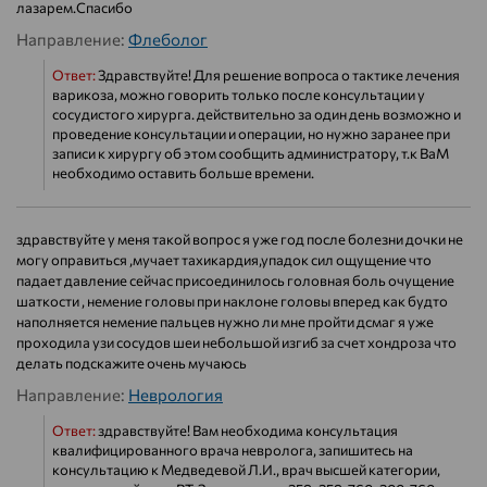
лазарем.Спасибо
Направление:
Флеболог
Ответ:
Здравствуйте! Для решение вопроса о тактике лечения
варикоза, можно говорить только после консультации у
сосудистого хирурга. действительно за один день возможно и
проведение консультации и операции, но нужно заранее при
записи к хирургу об этом сообщить администратору, т.к ВаМ
необходимо оставить больше времени.
здравствуйте у меня такой вопрос я уже год после болезни дочки не
могу оправиться ,мучает тахикардия,упадок сил ощущение что
падает давление сейчас присоединилось головная боль очущение
шаткости , немение головы при наклоне головы вперед как будто
наполняется немение пальцев нужно ли мне пройти дсмаг я уже
проходила узи сосудов шеи небольшой изгиб за счет хондроза что
делать подскажите очень мучаюсь
Направление:
Неврология
Ответ:
здравствуйте! Вам необходима консультация
квалифицированного врача невролога, запишитесь на
консультацию к Медведевой Л.И., врач высшей категории,