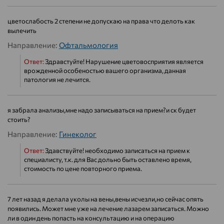
цветослабость 2 степени не допускаю на права что делоть как
вылечить
Направление:
Офтальмология
Ответ:
Здравстуйте! Нарушение цветовосприятия является
врожденной особеностью вашего организма, данная
патология не лечится.
я забрала анализы,мне надо записываться на прием?и ск будет
стоить?
Направление:
Гинеколог
Ответ:
Здавствуйте! необходимо записаться на прием к
специалисту, т.к. для Вас дольно быть оставлено время,
стоимость по цене повторного приема.
7 лет назад я делала уколы на вены,вены исчезли,но сейчас опять
появились. Может мне уже на лечение лазарем записаться. Можно
ли в один день попасть на консультацию и на операцию