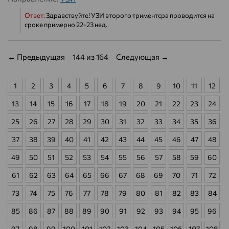
Ответ:
Здравствуйте! УЗИ второго триментсра проводится на
сроке примерно 22-23 нед.
← Предыдущая
144 из 164
Следующая →
1
2
3
4
5
6
7
8
9
10
11
12
13
14
15
16
17
18
19
20
21
22
23
24
25
26
27
28
29
30
31
32
33
34
35
36
37
38
39
40
41
42
43
44
45
46
47
48
49
50
51
52
53
54
55
56
57
58
59
60
61
62
63
64
65
66
67
68
69
70
71
72
73
74
75
76
77
78
79
80
81
82
83
84
85
86
87
88
89
90
91
92
93
94
95
96
97
98
99
100
101
102
103
104
105
106
107
108