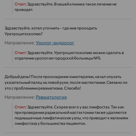
Ответ:
Здравствуйте. В нашей клинике такое лечение не
проводят.
Здравствуйте. хотел уточнить - где мне проходить
Уретроцитоскопию?
Направление:
Уролог-андролог
Ответ:
Здравствуйте. Уретроцистоскопию можно сделать в
отделении урологии городской больницы №5.
Добрый день! После прохождения хмиотерапии, начал опухать
указательный палец на левой руке, после мастектамии. Связано ли
это с проблемими реваматизма. Спасибо!
Направление:
Ревматология
Ответ:
Здравствуйте. Скорее всего у вас лимфостаз. Так как
при проведении радикальной мастэктомии также удаляются
подмышечные лимфатические узлы, что приводит к явлениям
лимфостаза у большинства пациенток.