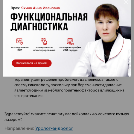
Направление:
Гинеколог
Ответ:
Здравствуйте. В нашем центре гистероскопию не
делают. Вы такое обследование можете сделать в гор.
больнице №5.
здравствуйте.последние два года у меня постоянные головные боли
и давление 160/110.мне 37 лет.планируем беременность.как это
скажется7что необходимо предпринять от головной боли?спасибо
Направление:
Общие вопросы
Ответ:
Здравстуйте. Обратитесь к своему участковому врачу
терапевту для решения проблемы с давлением, а также к
своему гинекологу, поскольку при беременности давление
является одним из неблагоприятных факторов влияющих на
его протекание.
Здравствуйте! скажите лечат ли у вас лейкоплакию мочевого пузыря
лазером?
Направление:
Уролог-андролог