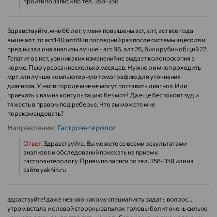
пройти по записи по тел. 358-358
Здравствуйте, мне 66 лет, у меня повышены аст, алт, аст все года
выше алт, то аст140,алт80 в последний раз после системы ацесоля и
пред ни зал она анализы лучше - аст 86, алт 26, били рубин общий 22.
Гепатит ов нет, узи никаких изменений не выдает колоноскопия в
норме. Пью урсосан несколько месяцев. Нужно ли мне проходить
мрт или лучше компьютерную томографию для уточнения
диагноза. У нас в городе мне не могут поставить диагноз. Или
приехать к вам на консультацию без мрт? Да еще беспокоит зуд и
тяжесть в правом под реберье. Что вы можете мне
порекомендовать?
Направление:
Гастроэнтеролог
Ответ:
Здравствуйте. Вы можете со всеми результатами
анализов и обследований приехать на прием к
гастроэнтерологу. Прием по записи по тел. 358-358 или на
сайте yakhin.ru
здраствуйте! даже незнаю какому специалисту задать вопрос...
утром встала и с левой стороны затылок головы болит очень сильно