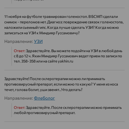
11 ноября на футболе травмирован голеностоп. В БСМП сделали
снимок - переломов нет. Диагноз: повреждение связок голеностопа,
наложили сьемный гипс. Когда лучше сделать УЗИ? Когда можно
записаться на УЗИ к Миндияр Гуссамовичу?
Направление:
УЗИ
Ответ:
Здравствуйте. Вы можете подойти на УЗИ в любой день
с 8 до 12 ч. Яхин Миндияр Гуссамович ведет прием по записи по
тел. 358-358 или на сайте yakhin.ru
Здравствуйте! После склеротерапии можно ли принимать
противовирусный препарат, если можно то какую? У меня из носа
течет, голова болит, уши звенят...Что делать?
Направление:
Флеболог
Ответ:
Здравствуйте. После склеротерапии можно принимать
любой противовирусный препарат.