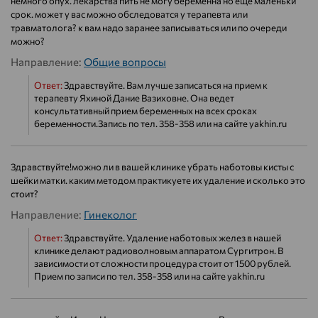
немного опух. лекарства пить не могу беременна но еще маленьки
срок. может у вас можно обследоватся у терапевта или
травматолога? к вам надо заранее записываться или по очереди
можно?
Направление:
Общие вопросы
Ответ:
Здравствуйте. Вам лучше записаться на прием к
терапевту Яхиной Дание Вазиховне. Она ведет
консультативный прием беременных на всех сроках
беременности.Запись по тел. 358-358 или на сайте yakhin.ru
Здравствуйте!можно ли в вашей клинике убрать наботовы кисты с
шейки матки. каким методом практикуете их удаление и сколько это
стоит?
Направление:
Гинеколог
Ответ:
Здравствуйте. Удаление наботовых желез в нашей
клинике делают радиоволновым аппаратом Сургитрон. В
зависимости от сложности процедура стоит от 1500 рублей.
Прием по записи по тел. 358-358 или на сайте yakhin.ru