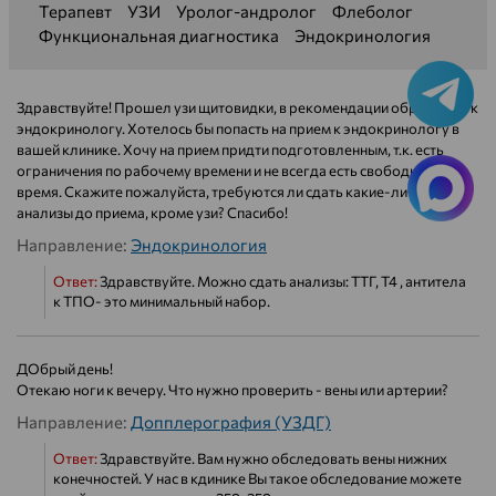
Терапевт
УЗИ
Уролог-андролог
Флеболог
Функциональная диагностика
Эндокринология
Здравствуйте! Прошел узи щитовидки, в рекомендации обращение к
эндокринологу. Хотелось бы попасть на прием к эндокринологу в
вашей клинике. Хочу на прием придти подготовленным, т.к. есть
ограничения по рабочему времени и не всегда есть свободное
время. Скажите пожалуйста, требуются ли сдать какие-либо еще
анализы до приема, кроме узи? Спасибо!
Направление:
Эндокринология
Ответ:
Здравствуйте. Можно сдать анализы: ТТГ, Т4 , антитела
к ТПО- это минимальный набор.
ДОбрый день!
Отекаю ноги к вечеру. Что нужно проверить - вены или артерии?
Направление:
Допплерография (УЗДГ)
Ответ:
Здравствуйте. Вам нужно обследовать вены нижних
конечностей. У нас в кдинике Вы такое обследование можете